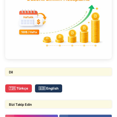
Dil
🇹🇷 Türkçe
🇬🇧 English
Bizi Takip Edin