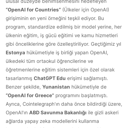
ulusal düzeyde benimsenmesini hedefleyen
“OpenAI for Countries”
(Ülkeler için OpenAI)
girişiminin en yeni örneğini teşkil ediyor. Bu
program, standardize edilmiş bir model yerine, her
ülkenin eğitim, iş gücü eğitimi ve kamu hizmetleri
gibi önceliklerine göre özelleştiriliyor. Geçtiğimiz yıl
Estonya
hükümetiyle iş birliği yapan OpenAI,
ülkedeki tüm ortaokul öğrencilerine ve
öğretmenlerine eğitim sistemleri için özel olarak
tasarlanmış
ChatGPT Edu
erişimi sağlamıştı.
Benzer şekilde,
Yunanistan
hükümetiyle de
“OpenAI for Greece”
programını başlatmıştı.
Ayrıca, Cointelegraph'ın daha önce bildirdiği üzere,
OpenAI'ın
ABD Savunma Bakanlığı
ile gizli askeri
ağlarda yapay zeka modellerini kullanma