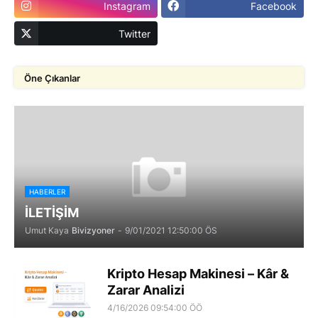
Instagram
Facebook
Twitter
Öne Çıkanlar
HABERLER
İLETİŞİM
Umut Kaya
Bivizyoner
-
9/01/2021 12:50:00 ÖS
Kripto Hesap Makinesi – Kâr &
Zarar Analizi
4/16/2026 09:54:00 ÖÖ