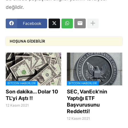
değildir.
Facebook
HOŞUNA GIDEBILIR
BİTCOİN HABERLERİ
BİTCOİN HABERLERİ
Son dakika... Dolar 10
SEC, VanEck'nin
TL'yi Aştı !!
Yaptığı ETF
Başvurusunu
12 Kasım 2021
Reddetti!
12 Kasım 2021