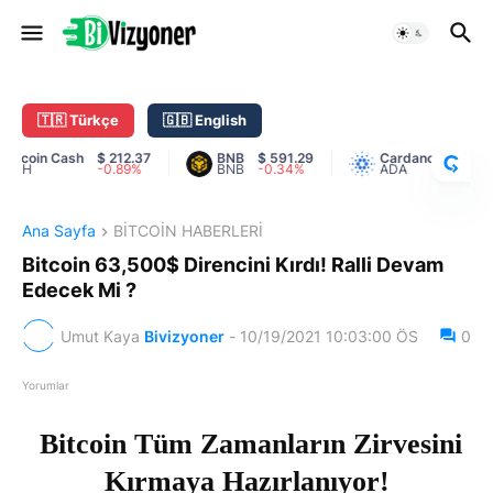
C
R
Y
🇹🇷 Türkçe
🇬🇧 English
P
T
tcoin Cash
$ 212.37
BNB
$ 591.29
Cardano
$ 0.201
CH
-0.89%
BNB
-0.34%
ADA
4.66%
O
R
A
Ana Sayfa
BİTCOİN HABERLERİ
N
K
Bitcoin 63,500$ Direncini Kırdı! Ralli Devam
Edecek Mi ?
Umut Kaya
Bivizyoner
-
10/19/2021 10:03:00 ÖS
0
Yorumlar
Bitcoin Tüm Zamanların Zirvesini
Kırmaya Hazırlanıyor!