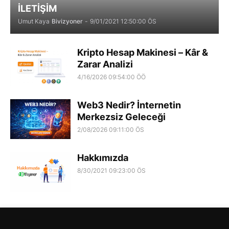
İLETİŞİM
Umut Kaya
Bivizyoner
-
9/01/2021 12:50:00 ÖS
Kripto Hesap Makinesi – Kâr &
Zarar Analizi
4/16/2026 09:54:00 ÖÖ
Web3 Nedir? İnternetin
Merkezsiz Geleceği
2/08/2026 09:11:00 ÖS
Hakkımızda
8/30/2021 09:23:00 ÖS