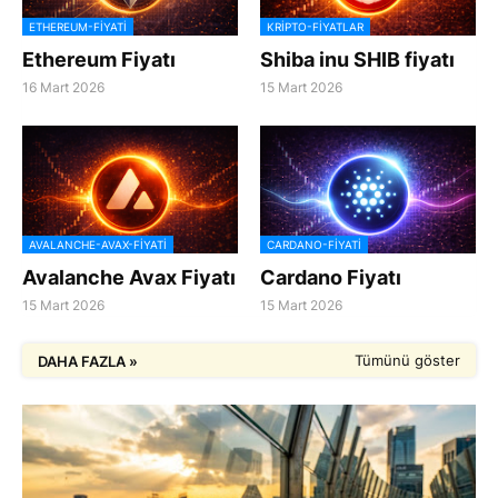
ETHEREUM-FIYATI
KRIPTO-FIYATLAR
Ethereum Fiyatı
Shiba inu SHIB fiyatı
16 Mart 2026
15 Mart 2026
AVALANCHE-AVAX-FIYATI
CARDANO-FIYATI
Avalanche Avax Fiyatı
Cardano Fiyatı
15 Mart 2026
15 Mart 2026
Tümünü göster
DAHA FAZLA »