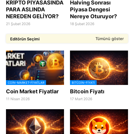
KRİPTO PİYASASINDA
Halving Sonrası
PARA ASLINDA
Piyasa Dengesi
NEREDEN GELİYOR?
Nereye Oturuyor?
21 Şubat 2026
18 Şubat 2026
Tümünü göster
Editörün Seçimi
COIN-MARKET-FIYATLAR
BITCOIN-FIYATI
Coin Market Fiyatlar
Bitcoin Fiyatı
11 Nisan 2026
17 Mart 2026