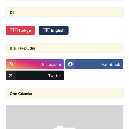
Dil
🇹🇷 Türkçe
🇬🇧 English
Bizi Takip Edin
Instagram
Facebook
Twitter
Öne Çıkanlar