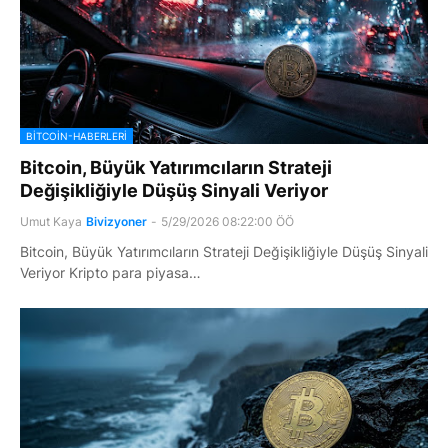
BITCOIN-HABERLERI
Bitcoin, Büyük Yatırımcıların Strateji
Değişikliğiyle Düşüş Sinyali Veriyor
Umut Kaya
Bivizyoner
-
5/29/2026 08:22:00 ÖÖ
Bitcoin, Büyük Yatırımcıların Strateji Değişikliğiyle Düşüş Sinyali
Veriyor Kripto para piyasa…