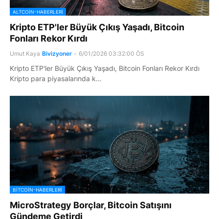
ALTCOIN-HABERLERI
Kripto ETP'ler Büyük Çıkış Yaşadı, Bitcoin
Fonları Rekor Kırdı
Umut Kaya
Bivizyoner
-
6/01/2026 03:32:00 ÖS
Kripto ETP'ler Büyük Çıkış Yaşadı, Bitcoin Fonları Rekor Kırdı
Kripto para piyasalarında k…
BITCOIN-HABERLERI
MicroStrategy Borçlar, Bitcoin Satışını
Gündeme Getirdi