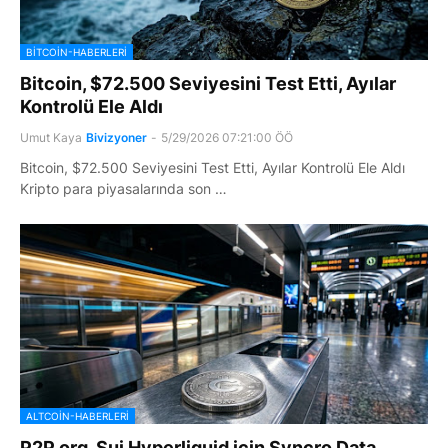
BITCOIN-HABERLERI
Bitcoin, $72.500 Seviyesini Test Etti, Ayılar
Kontrolü Ele Aldı
Umut Kaya
Bivizyoner
-
5/29/2026 07:21:00 ÖÖ
Bitcoin, $72.500 Seviyesini Test Etti, Ayılar Kontrolü Ele Aldı
Kripto para piyasalarında son …
ALTCOIN-HABERLERI
P2P.org, Sui Hyperliquid için Syncro Data