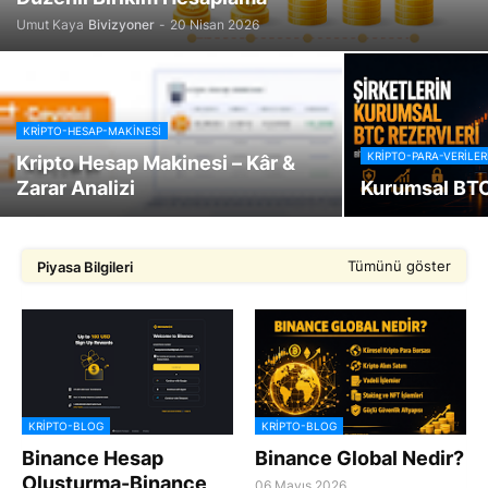
Umut Kaya
Bivizyoner
-
20 Nisan 2026
KRIPTO-HESAP-MAKINESI
KRIPTO-PARA-VERILER
Kripto Hesap Makinesi – Kâr &
Zarar Analizi
Kurumsal BTC
Tümünü göster
Piyasa Bilgileri
KRIPTO-BLOG
KRIPTO-BLOG
Binance Hesap
Binance Global Nedir?
Oluşturma-Binance
06 Mayıs 2026