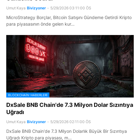
Umut Kaya
Bivizyoner
-
5/29/2026 03:11:00 ÖS
MicroStrategy Borçlar, Bitcoin Satışını Gündeme Getirdi Kripto
para piyasasının önde gelen kur…
BLOCKCHAIN-HABERLERI
DxSale BNB Chain'de 7.3 Milyon Dolar Sızıntıya
Uğradı
Umut Kaya
Bivizyoner
-
5/29/2026 02:11:00 ÖS
DxSale BNB Chain'de 7.3 Milyon Dolarlık Büyük Bir Sızıntıya
Uğradı Kripto para piyasası, m…