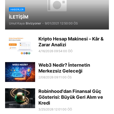
HABERLER
İLETİŞİM
Umut Kaya
Bivizyoner
-
9/01/2021 12:50:00 ÖS
Kripto Hesap Makinesi – Kâr &
Zarar Analizi
4/16/2026 09:54:00 ÖÖ
Web3 Nedir? İnternetin
Merkezsiz Geleceği
2/08/2026 09:11:00 ÖS
Robinhood'dan Finansal Güç
Gösterisi: Büyük Geri Alım ve
Kredi
3/25/2026 12:01:00 ÖÖ