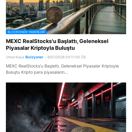
BLOCKCHAIN-HABERLERI
MEXC RealStocks'u Başlattı, Geleneksel
Piyasalar Kriptoyla Buluştu
Umut Kaya
Bivizyoner
-
6/01/2026 04:11:00 ÖS
MEXC RealStocks'u Başlattı, Geleneksel Piyasalar Kriptoyla
Buluştu Kripto para piyasaların…