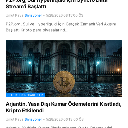
Stream'i Başlattı
Umut Kaya
Bivizyoner
-
5/28/2026 08:15:00 ÖS
P2P.org, Sui ve Hyperliquid İçin Gerçek Zamanlı Veri Akışını
Başlattı Kripto para piyasalarınd…
BLOCKCHAIN-HABERLERI
Arjantin, Yasa Dışı Kumar Ödemelerini Kısıtladı,
Kripto Etkilendi
Umut Kaya
Bivizyoner
-
5/28/2026 06:13:00 ÖS
Arjantin, Yetkisiz Kumar Platformlarına Kripto Ödemelerini