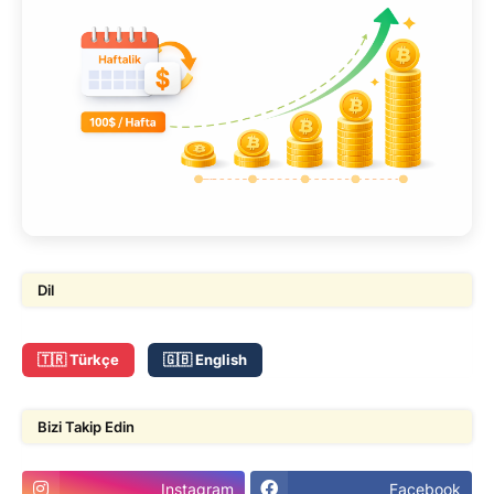
Dil
🇹🇷 Türkçe
🇬🇧 English
Bizi Takip Edin
Instagram
Facebook