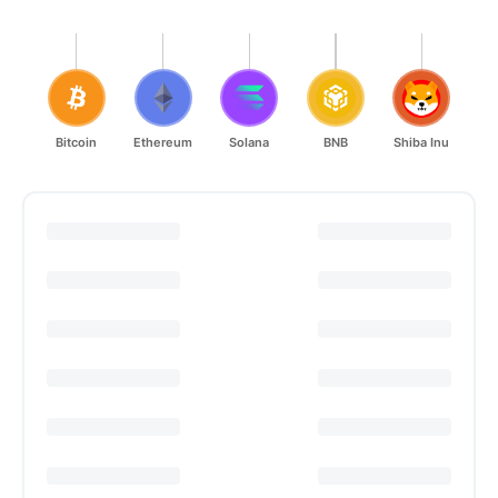
Bitcoin
Ethereum
Solana
BNB
Shiba Inu