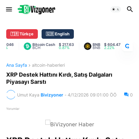
C
R
Y
🇹🇷 Türkçe
🇬🇧 English
P
T
046
Bitcoin Cash
$ 217.63
BNB
$ 604.47
Car
%
BCH
0.87%
BNB
2.22%
AD
O
R
A
Ana Sayfa
altcoin-haberleri
N
K
XRP Destek Hattını Kırdı, Satış Dalgaları
Piyasayı Sarstı
Umut Kaya
Bivizyoner
-
4/12/2026 09:01:00 ÖÖ
0
Yorumlar