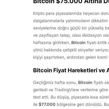
Bitcoin $75.000 Altına D
Kripto para piyasalarında heyecan dor
dalgalanmalarla yatırımcıların dikkati
seviyelerine doğru güçlü bir yükseliş be
ve zayıflayan talep, olası likidasyon ola
haftasına girilirken,
Bitcoin
fiyatı kritik
yönü hakkında çelişkili sinyaller veriy
kişiyi şaşırtırken, ardından gelen kısmi
Bitcoin Fiyat Hareketleri ve A
Geçtiğimiz hafta sonu,
Bitcoin
fiyatı s
geriledi ve TradingView verilerine gör
test etti. Bu düşüş, piyasada kısa süre
ile
$77.000
bölgesine geri dönüldü. Bu 