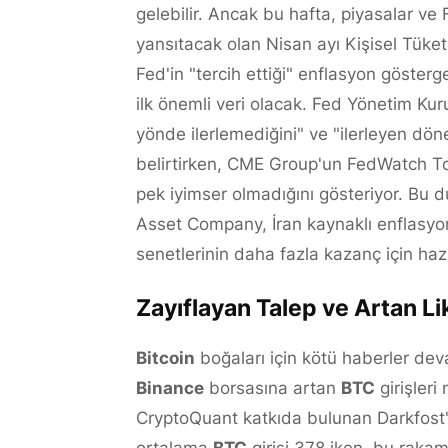
gelebilir. Ancak bu hafta, piyasalar ve 
yansıtacak olan Nisan ayı Kişisel Tüke
Fed'in "tercih ettiği" enflasyon gösterg
ilk önemli veri olacak. Fed Yönetim Kur
yönde ilerlemediğini" ve "ilerleyen dön
belirtirken, CME Group'un FedWatch Too
pek iyimser olmadığını gösteriyor. Bu d
Asset Company, İran kaynaklı enflasyon 
senetlerinin daha fazla kazanç için hazır
Zayıflayan Talep ve Artan Li
Bitcoin
boğaları için kötü haberler dev
Binance
borsasına artan
BTC
girişleri 
CryptoQuant katkıda bulunan Darkfost'