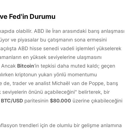
n ve Fed'in Durumu
r kapıda olabilir. ABD ile İran arasındaki barış anlaşması
nüyor ve piyasalar bu çatışmanın sona ermesini
açılışta ABD hisse senedi vadeli işlemleri yükselerek
manların en yüksek seviyelerine ulaşmasını
i. Ancak
Bitcoin
’in tepkisi daha muted kaldı; geçen
ırılırken kriptonun yukarı yönlü momentumu
e de, trader ve analist Michaël van de Poppe, barış
seviyelerin önünü açabileceğini" belirterek, bir
a
BTC/USD
paritesinin
$80.000
üzerine çıkabileceğini
asyon trendleri için de olumlu bir gelişme anlamına