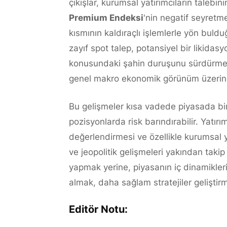
çıkışlar, kurumsal yatırımcıların talebini
Premium Endeksi
'nin negatif seyretme
kısmının kaldıraçlı işlemlerle yön buld
zayıf spot talep, potansiyel bir likidasy
konusundaki şahin duruşunu sürdürmesi
genel makro ekonomik görünüm üzerinde
Bu gelişmeler kısa vadede piyasada bir vo
pozisyonlarda risk barındırabilir. Yatırım
değerlendirmesi ve özellikle kurumsal yat
ve jeopolitik gelişmeleri yakından taki
yapmak yerine, piyasanın iç dinamikleri
almak, daha sağlam stratejiler geliştir
Editör Notu: