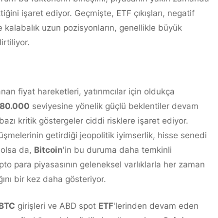
ğini işaret ediyor. Geçmişte, ETF çıkışları, negatif
ve kalabalık uzun pozisyonların, genellikle büyük
rtiliyor.
 fiyat hareketleri, yatırımcılar için oldukça
80.000
seviyesine yönelik güçlü beklentiler devam
zı kritik göstergeler ciddi risklere işaret ediyor.
şmelerinin getirdiği jeopolitik iyimserlik, hisse senedi
 olsa da,
Bitcoin
'in bu duruma daha temkinli
pto para piyasasının geleneksel varlıklarla her zaman
ını bir kez daha gösteriyor.
BTC
girişleri ve ABD spot
ETF
'lerinden devam eden