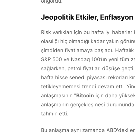
öngördü.
Jeopolitik Etkiler, Enflasyo
Risk varlıkları için bu hafta iyi haberle
olasılığı hiç olmadığı kadar yakın görü
şimdiden fiyatlamaya başladı. Haftalık 
S&P 500 ve Nasdaq 100’ün yeni tüm za
sağlarken, petrol fiyatları düşüşe geçt
hafta hisse senedi piyasası rekorları k
tetikleyememesi trendi devam etti. Yin
anlaşmasının "
Bitcoin
için daha yüksek 
anlaşmanın gerçekleşmesi durumund
tahmin etti.
Bu anlaşma aynı zamanda ABD'deki enfl