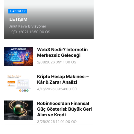
HABERLER
İLETİŞİM
Umut Kaya
Bivizyoner
-
9/01/2021 12:50:00 ÖS
Web3 Nedir? İnternetin
Merkezsiz Geleceği
2/08/2026 09:11:00 ÖS
Kripto Hesap Makinesi –
Kâr & Zarar Analizi
4/16/2026 09:54:00 ÖÖ
Robinhood'dan Finansal
Güç Gösterisi: Büyük Geri
Alım ve Kredi
3/25/2026 12:01:00 ÖÖ