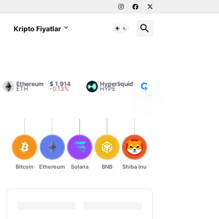
g
Kripto Fiyatlar
C
R
Y
P
T
Ethereum
$ 1,914
Hyperliquid
$ 54.70
Litecoin
$ 45.
ETH
-0.13%
HYPE
0.51%
LTC
1.05%
O
R
A
N
K
Bitcoin
Ethereum
Solana
BNB
Shiba Inu