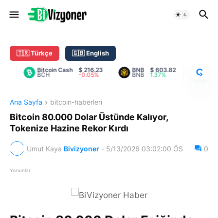
C
R
Y
🇹🇷 Türkçe
🇬🇧 English
P
T
Bitcoin Cash
$ 216.23
BNB
$ 603.82
Cardano
BCH
-0.05%
BNB
1.37%
ADA
O
R
A
Ana Sayfa
bitcoin-haberleri
N
K
Bitcoin 80.000 Dolar Üstünde Kalıyor,
Tokenize Hazine Rekor Kırdı
Umut Kaya
Bivizyoner
-
5/13/2026 03:02:00 ÖS
0
Yorumlar