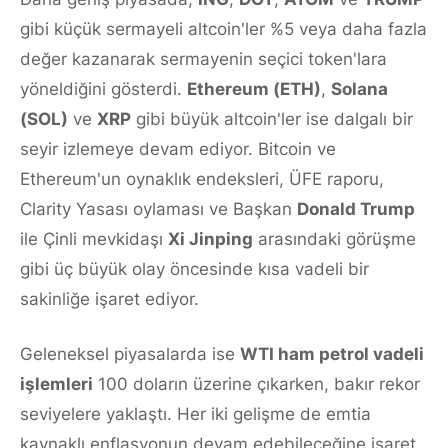
gibi küçük sermayeli altcoin'ler %5 veya daha fazla
değer kazanarak sermayenin seçici token'lara
yöneldiğini gösterdi.
Ethereum (ETH)
,
Solana
(SOL)
ve
XRP
gibi büyük altcoin'ler ise dalgalı bir
seyir izlemeye devam ediyor. Bitcoin ve
Ethereum'un oynaklık endeksleri, ÜFE raporu,
Clarity Yasası oylaması ve Başkan
Donald Trump
ile Çinli mevkidaşı
Xi Jinping
arasındaki görüşme
gibi üç büyük olay öncesinde kısa vadeli bir
sakinliğe işaret ediyor.
Geleneksel piyasalarda ise
WTI ham petrol vadeli
işlemleri
100 doların üzerine çıkarken, bakır rekor
seviyelere yaklaştı. Her iki gelişme de emtia
kaynaklı enflasyonun devam edebileceğine işaret