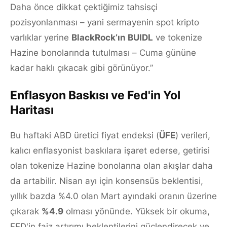
Daha önce dikkat çektiğimiz tahsisçi
pozisyonlanması – yani sermayenin spot kripto
varlıklar yerine
BlackRock’ın BUIDL
ve tokenize
Hazine bonolarında tutulması – Cuma gününe
kadar haklı çıkacak gibi görünüyor.”
Enflasyon Baskısı ve Fed'in Yol
Haritası
Bu haftaki ABD üretici fiyat endeksi (
ÜFE
) verileri,
kalıcı enflasyonist baskılara işaret ederse, getirisi
olan tokenize Hazine bonolarına olan akışlar daha
da artabilir. Nisan ayı için konsensüs beklentisi,
yıllık bazda %4.0 olan Mart ayındaki oranın üzerine
çıkarak
%4.9
olması yönünde. Yüksek bir okuma,
FED'in faiz artırımı beklentilerini güçlendirecek ve