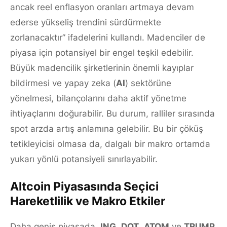
ancak reel enflasyon oranları artmaya devam
ederse yükseliş trendini sürdürmekte
zorlanacaktır” ifadelerini kullandı. Madenciler de
piyasa için potansiyel bir engel teşkil edebilir.
Büyük madencilik şirketlerinin önemli kayıplar
bildirmesi ve yapay zeka (
AI
) sektörüne
yönelmesi, bilançolarını daha aktif yönetme
ihtiyaçlarını doğurabilir. Bu durum, ralliler sırasında
spot arzda artış anlamına gelebilir. Bu bir çöküş
tetikleyicisi olmasa da, dalgalı bir makro ortamda
yukarı yönlü potansiyeli sınırlayabilir.
Altcoin Piyasasında Seçici
Hareketlilik ve Makro Etkiler
Daha geniş piyasada,
ING
,
DOT
,
ATOM
ve
TRUMP