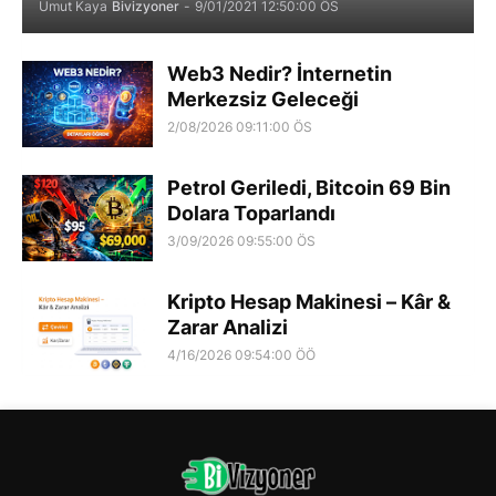
Umut Kaya
Bivizyoner
-
9/01/2021 12:50:00 ÖS
Web3 Nedir? İnternetin
Merkezsiz Geleceği
2/08/2026 09:11:00 ÖS
Petrol Geriledi, Bitcoin 69 Bin
Dolara Toparlandı
3/09/2026 09:55:00 ÖS
Kripto Hesap Makinesi – Kâr &
Zarar Analizi
4/16/2026 09:54:00 ÖÖ