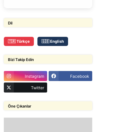
Dil
🇹🇷 Türkçe
🇬🇧 English
Bizi Takip Edin
Instagram
Facebook
Twitter
Öne Çıkanlar