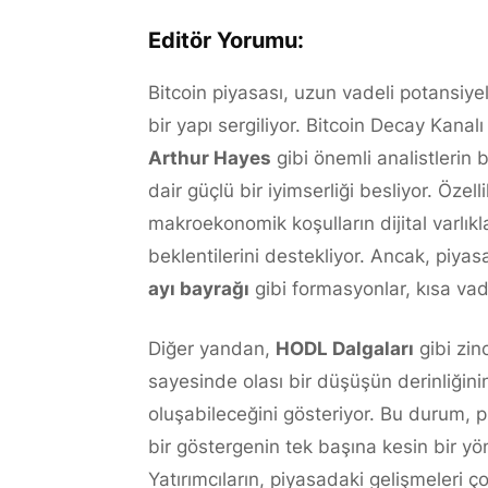
Editör Yorumu:
Bitcoin piyasası, uzun vadeli potansiyel
bir yapı sergiliyor. Bitcoin Decay Kanal
Arthur Hayes
gibi önemli analistlerin b
dair güçlü bir iyimserliği besliyor. Öz
makroekonomik koşulların dijital varlık
beklentilerini destekliyor. Ancak, piyasa
ayı bayrağı
gibi formasyonlar, kısa vad
Diğer yandan,
HODL Dalgaları
gibi zinc
sayesinde olası bir düşüşün derinliğinin
oluşabileceğini gösteriyor. Bu durum, pi
bir göstergenin tek başına kesin bir yö
Yatırımcıların, piyasadaki gelişmeleri ç