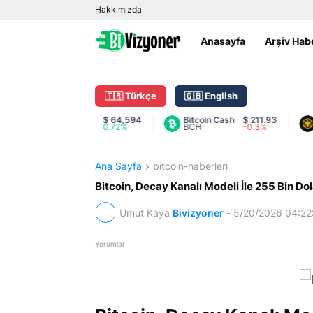
Hakkımızda
Anasayfa
Arşiv Hab
🇹🇷 Türkçe
🇬🇧 English
Bitcoin
$ 64,594
Bitcoin Cash
$ 211.93
BN
BTC
0.72%
BCH
-0.3%
BN
Ana Sayfa
bitcoin-haberleri
Bitcoin, Decay Kanalı Modeli İle 255 Bin Do
Umut Kaya
Bivizyoner
-
5/20/2026 04:22
Yorumlar