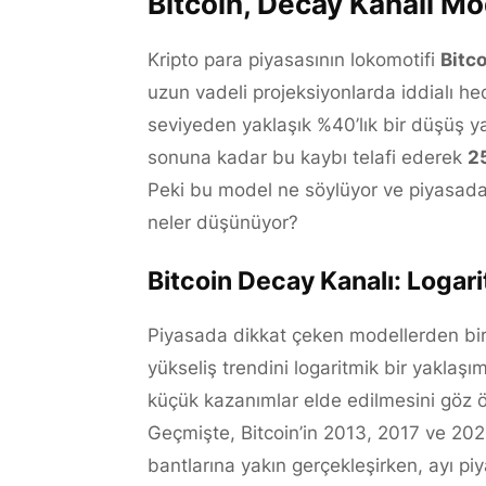
Bitcoin, Decay Kanalı Mod
Kripto para piyasasının lokomotifi
Bitc
uzun vadeli projeksiyonlarda iddialı he
seviyeden yaklaşık %40’lık bir düşüş ya
sonuna kadar bu kaybı telafi ederek
2
Peki bu model ne söylüyor ve piyasadak
neler düşünüyor?
Bitcoin Decay Kanalı: Logari
Piyasada dikkat çeken modellerden bir
yükseliş trendini logaritmik bir yaklaş
küçük kazanımlar elde edilmesini göz ö
Geçmişte, Bitcoin’in 2013, 2017 ve 202
bantlarına yakın gerçekleşirken, ayı piy