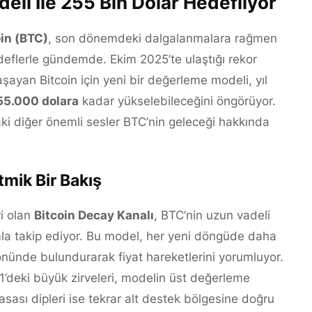
eli İle 255 Bin Dolar Hedefliyor
oin (BTC)
, son dönemdeki dalgalanmalara rağmen
deflerle gündemde. Ekim 2025’te ulaştığı rekor
şayan Bitcoin için yeni bir değerleme modeli, yıl
55.000 dolara
kadar yükselebileceğini öngörüyor.
i diğer önemli sesler BTC’nin geleceği hakkında
tmik Bir Bakış
i olan
Bitcoin Decay Kanalı
, BTC’nin uzun vadeli
ımla takip ediyor. Bu model, her yeni döngüde daha
nünde bulundurarak fiyat hareketlerini yorumluyor.
1’deki büyük zirveleri, modelin üst değerleme
asası dipleri ise tekrar alt destek bölgesine doğru