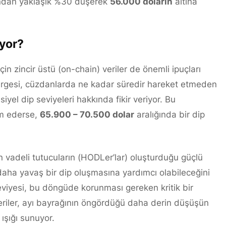
rından yaklaşık %30 düşerek
56.000 doların
altına
iyor?
n zincir üstü (on-chain) veriler de önemli ipuçları
rgesi, cüzdanlarda ne kadar süredir hareket etmeden
yel dip seviyeleri hakkında fikir veriyor. Bu
am ederse,
65.900 – 70.500 dolar
aralığında bir dip
n vadeli tutucuların (HODLer’lar) oluşturduğu güçlü
ha yavaş bir dip oluşmasına yardımcı olabileceğini
viyesi, bu döngüde korunması gereken kritik bir
veriler, ayı bayrağının öngördüğü daha derin düşüşün
ışığı sunuyor.