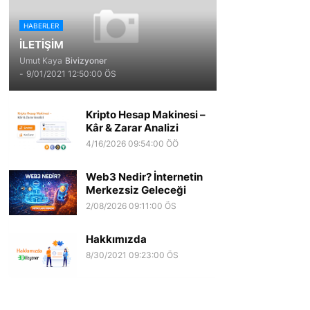
HABERLER
İLETİŞİM
Umut Kaya
Bivizyoner
-
9/01/2021 12:50:00 ÖS
Kripto Hesap Makinesi –
Kâr & Zarar Analizi
4/16/2026 09:54:00 ÖÖ
Web3 Nedir? İnternetin
Merkezsiz Geleceği
2/08/2026 09:11:00 ÖS
Hakkımızda
8/30/2021 09:23:00 ÖS