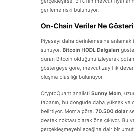
gerçekleşirse, BTC’nin mevcut fiyatla
gerileme riski bulunuyor.
On-Chain Veriler Ne Göster
Piyasayı daha derinlemesine anlamak içi
sunuyor.
Bitcoin HODL Dalgaları
göste
duran Bitcoin olduğunu izleyerek potansi
göstergeye göre, mevcut zayıflık dev
oluşma olasılığı bulunuyor.
CryptoQuant analisti
Sunny Mom
, uzu
tabanın, bu döngüde daha yüksek ve da
belirtiyor. Mom’a göre,
70.500 dolar
se
destek noktası olarak öne çıkıyor. Bu 
gerçekleşmeyebileceğine dair bir umut 