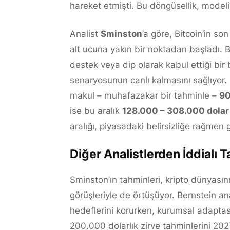
hareket etmişti. Bu döngüsellik, modeli
Analist
Sminston
’a göre, Bitcoin’in s
alt ucuna yakın bir noktadan başladı. B
destek veya dip olarak kabul ettiği bi
senaryosunun canlı kalmasını sağlıyor. 
makul – muhafazakar bir tahminle –
90
ise bu aralık
128.000 – 308.000 dolar
aralığı, piyasadaki belirsizliğe rağmen 
Diğer Analistlerden İddialı 
Sminston’ın tahminleri, kripto dünyasını
görüşleriyle de örtüşüyor. Bernstein an
hedeflerini korurken, kurumsal adapta
200.000 dolarlık zirve tahminlerini 2027