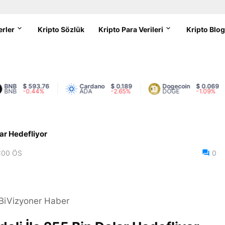
erler
Kripto Sözlük
Kripto Para Verileri
Kripto Blo
B
$ 593.76
Cardano
$ 0.189
Dogecoin
$ 0.069
B
-0.44%
ADA
-2.65%
DOGE
-1.09%
lar Hedefliyor
:00 ÖS
0