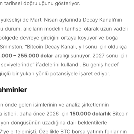
n tarihsel doğruluğunu gösteriyor.
on yükselişi de Mart-Nisan aylarında Decay Kanalı’nın
u durum, alıcıların modelin tarihsel olarak uzun vadeli
r bölgede devreye girdiğini ortaya koyuyor ve boğa
Sminston, “Bitcoin Decay Kanalı, yıl sonu için oldukça
.000 – 255.000 dolar
aralığı sunuyor. 2027 sonu için
seviyelerinde” ifadelerini kullandı. Bu geniş hedef
güçlü bir yukarı yönlü potansiyele işaret ediyor.
Tahminler
n önde gelen isimlerinin ve analiz şirketlerinin
alistleri, daha önce 2026 için
150.000 dolarlık
Bitcoin
syon döngüsünün uzadığına dair beklentilerle
’ye ertelemişti. Özellikle BTC borsa yatırım fonlarının