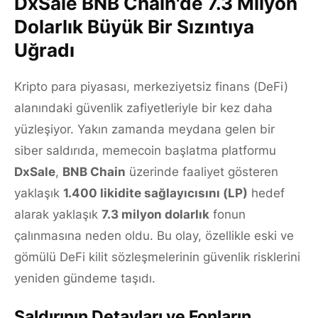
DxSale BNB Chain'de 7.3 Milyon
Dolarlık Büyük Bir Sızıntıya
Uğradı
Kripto para piyasası, merkeziyetsiz finans (DeFi)
alanındaki güvenlik zafiyetleriyle bir kez daha
yüzleşiyor. Yakın zamanda meydana gelen bir
siber saldırıda, memecoin başlatma platformu
DxSale
,
BNB Chain
üzerinde faaliyet gösteren
yaklaşık
1.400 likidite sağlayıcısını (LP)
hedef
alarak yaklaşık
7.3 milyon dolarlık
fonun
çalınmasına neden oldu. Bu olay, özellikle eski ve
gömülü DeFi kilit sözleşmelerinin güvenlik risklerini
yeniden gündeme taşıdı.
Saldırının Detayları ve Fonların