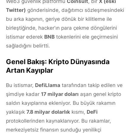
Web3 güvenlik platformu
Coinsult
, bir
X (eski
Twitter)
gönderisinde, dağıtımcı sözleşmesindeki
bu arka kapının, geriye dönük bir kilitleme ile
birleştiğinde, hacker'ın para çekme döngülerini
istismar ederek
BNB
tokenlerini ele geçirmesini
sağladığını belirtti.
Genel Bakış: Kripto Dünyasında
Artan Kayıplar
Bu istismar,
DefiLlama
tarafından takip edilen ve
şimdiye kadar
17 milyar doları
aşan genel kripto
saldırı kayıplarına ekleniyor. Bu büyük rakamın
yaklaşık
7.8 milyar dolarlık
kısmı,
DeFi
protokollerinden kaynaklanıyor. Bu rakamlar,
merkeziyetsiz finansın sunduğu yenilikçi