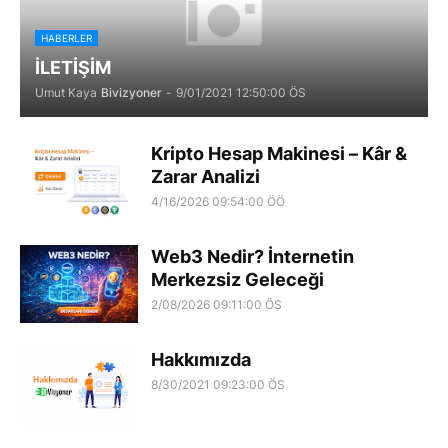
HABERLER
İLETİŞİM
Umut Kaya
Bivizyoner
-
9/01/2021 12:50:00 ÖS
Kripto Hesap Makinesi – Kâr &
Zarar Analizi
4/16/2026 09:54:00 ÖÖ
Web3 Nedir? İnternetin
Merkezsiz Geleceği
2/08/2026 09:11:00 ÖS
Hakkımızda
8/30/2021 09:23:00 ÖS