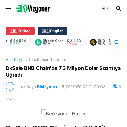
C
R
Y
🇹🇷 Türkçe
🇬🇧 English
P
T
n
$ 64,594
Bitcoin Cash
$ 211.93
BNB
$ 593.76
0.72%
BCH
-0.3%
BNB
-0.44%
O
R
A
Ana Sayfa
blockchain-haberleri
N
K
DxSale BNB Chain'de 7.3 Milyon Dolar Sızıntıya
Uğradı
Umut Kaya
Bivizyoner
-
5/29/2026 02:11:00 ÖS
0
Yorumlar