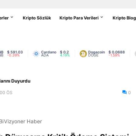
erler
Kripto Sözlük
Kripto Para Verileri
Kripto Blo
 591.03
Cardano
$ 0.2
Dogecoin
$ 0.0688
-0.39%
ADA
4.19%
DOGE
-1.59%
larını Duyurdu
:00 ÖS
0