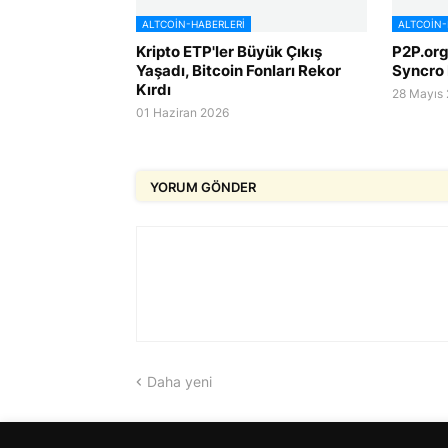
ALTCOIN-HABERLERI
ALTCOIN-
Kripto ETP'ler Büyük Çıkış
P2P.org,
Yaşadı, Bitcoin Fonları Rekor
Syncro 
Kırdı
28 Mayıs
01 Haziran 2026
YORUM GÖNDER
Daha yeni