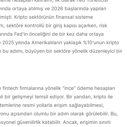
eme hesapları kavramı, ilk olarak Fed Yöneticisi
ında ortaya atılmış ve 2026 başlarında yapılan
ilmişti. Kripto sektörünün finansal sisteme
sektöre kontrollü bir giriş kapısı açarken, risk
rında Fed'in önceliğini de bir kez daha ortaya
e 2025 yılında Amerikalıların yaklaşık %10'unun kripto
n bu adımı, büyüyen bir sektöre yönelik düzenleyici bir
 fintech firmalarına yönelik "ince" ödeme hesapları
i bir gelişmeyi temsil ediyor. Bir yandan, kripto ile
temlerine resmi yollarla erişim sağlayabilmesi,
nu açısından olumlu bir adım olarak görülebilir. Bu,
onel güvenilirlik katabilir. Ancak, erişimin sınırlı