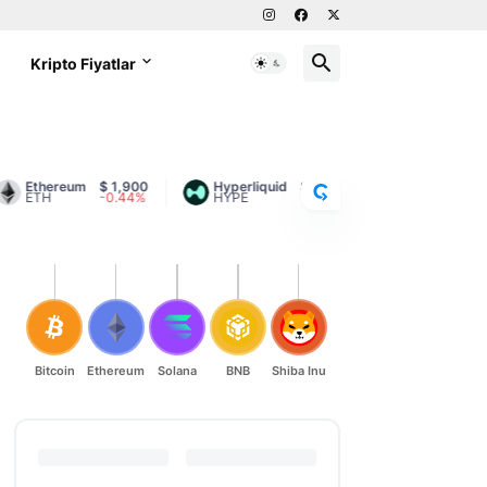
g
Kripto Fiyatlar
C
R
Y
P
T
Ethereum
$ 1,900
Hyperliquid
$ 55.88
Litecoin
$ 45.
ETH
-0.44%
HYPE
-1.88%
LTC
0.15%
O
R
A
N
K
Bitcoin
Ethereum
Solana
BNB
Shiba Inu