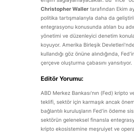
erişim sağlayamayacaklar. Bu "ince" öd
Christopher Waller
tarafından Ekim ay
politika tartışmalarıyla daha da geliştir
entegrasyonu konusunda atılan bu adım, 
yönetimi ve düzenleyici denetim konula
koyuyor. Amerika Birleşik Devletleri'nd
kullandığı göz önüne alındığında, Fed'i
çerçeve oluşturma çabasını yansıtıyor.
Editör Yorumu:
ABD Merkez Bankası'nın (Fed) kripto ve
teklifi, sektör için karmaşık ancak öneml
bağlantılı kuruluşların Fed'in ödeme sis
sektörün geleneksel finansla entegrasyo
kripto ekosistemine meşruiyet ve operasy