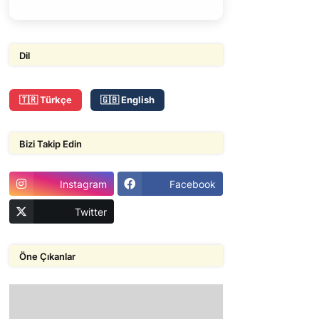
Dil
🇹🇷 Türkçe
🇬🇧 English
Bizi Takip Edin
Instagram
Facebook
Twitter
Öne Çıkanlar