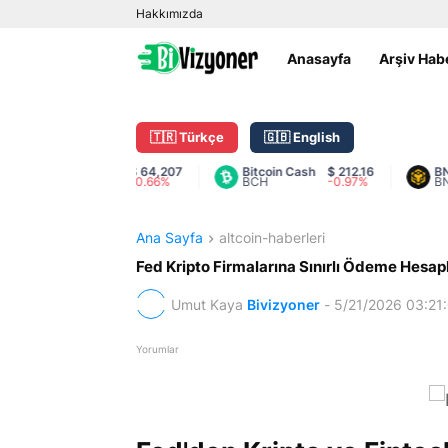
Hakkımızda
Anasayfa
Arşiv Hab
🇹🇷 Türkçe
🇬🇧 English
Bitcoin
$ 64,207
Bitcoin Cash
$ 212.16
BNB
$
BTC
-0.66%
BCH
-0.97%
BNB
Ana Sayfa
altcoin-haberleri
Fed Kripto Firmalarına Sınırlı Ödeme Hesap
Umut Kaya
Bivizyoner
-
5/21/2026 03:21
Yorumlar