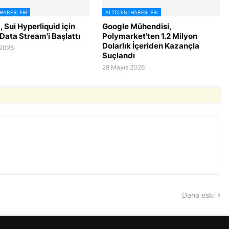
HABERLERI
ALTCOIN-HABERLERI
 Sui Hyperliquid için
Google Mühendisi,
Data Stream'i Başlattı
Polymarket'ten 1.2 Milyon
Dolarlık İçeriden Kazançla
 2026
Suçlandı
28 Mayıs 2026
Daha eski