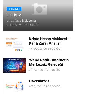
HABERLER
İLETİŞİM
Umut Kaya
Bivizyoner
-
9/01/2021 12:50:00 ÖS
Kripto Hesap Makinesi –
Kâr & Zarar Analizi
4/16/2026 09:54:00 ÖÖ
Web3 Nedir? İnternetin
Merkezsiz Geleceği
2/08/2026 09:11:00 ÖS
Hakkımızda
8/30/2021 09:23:00 ÖS