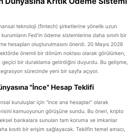
ch Dünyasına Kritik Ödeme Sistemi
nsal teknoloji (fintech) şirketlerine yönelik uzun
kurumların Fed'in ödeme sistemlerine daha sınırlı bir
eme hesapları oluşturulmasını önerdi. 20 Mayıs 2026
ektörde önemli bir dönüm noktası olarak görülürken,
geçici bir duraklama getirdiğini duyurdu. Bu gelişme,
entegrasyon sürecinde yeni bir sayfa açıyor.
ünyasına "İnce" Hesap Teklifi
nsal kuruluşlar için “ince ana hesaplar” olarak
nerisini kamuoyunun görüşüne sundu. Bu öneri, kripto
leneksel bankalara sunulan tam koruma ve imkanlar
 kısıtlı bir erişim sağlayacak. Teklifin temel amacı,