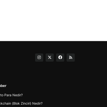
hber
pto Para Nedir?
ckchain (Blok Zinciri) Nedir?