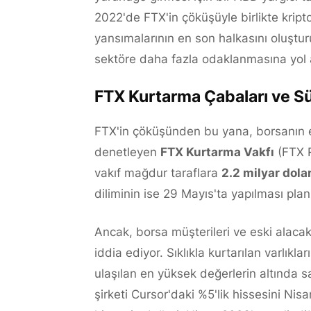
2022'de FTX'in çöküşüyle birlikte kript
yansımalarının en son halkasını oluşturu
sektöre daha fazla odaklanmasına yol 
FTX Kurtarma Çabaları ve Sü
FTX'in çöküşünden bu yana, borsanın esk
denetleyen
FTX Kurtarma Vakfı
(FTX R
vakıf mağdur taraflara
2.2 milyar dola
diliminin ise 29 Mayıs'ta yapılması plan
Ancak, borsa müşterileri ve eski alacaklı
iddia ediyor. Sıklıkla kurtarılan varlık
ulaşılan en yüksek değerlerin altında sa
şirketi Cursor'daki %5'lik hissesini Nis