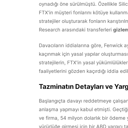
oynadığı öne sürülmüştü. Özellikle Sili
FTX'in müşteri fonlarını kötüye kullanma
stratejiler oluşturarak fonların karıştırı
Research arasındaki transferleri
gizle
Davacıların iddialarına göre, Fenwick ay
kaçınmak için yasal yapılar oluşturmas
stratejilerin, FTX'in yasal yükümlülükle
faaliyetlerini gözden kaçırdığı iddia edil
Tazminatın Detayları ve Yarg
Başlangıçta davayı reddetmeye çalışan 
anlaşma yapmayı kabul etmişti. Geçtiğ
ve firma, 54 milyon dolarlık bir ödeme
yürürlüğe girmesi için bir ABD yargıcı 