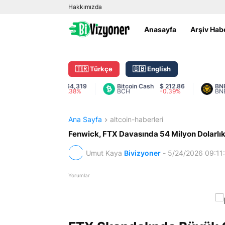
Hakkımızda
Anasayfa
Arşiv Hab
🇹🇷 Türkçe
🇬🇧 English
Bitcoin
$ 64,319
Bitcoin Cash
$ 212.86
BNB
$
BTC
-0.38%
BCH
-0.39%
BNB
-
Ana Sayfa
altcoin-haberleri
Fenwick, FTX Davasında 54 Milyon Dolarlık
Umut Kaya
Bivizyoner
-
5/24/2026 09:11
Yorumlar