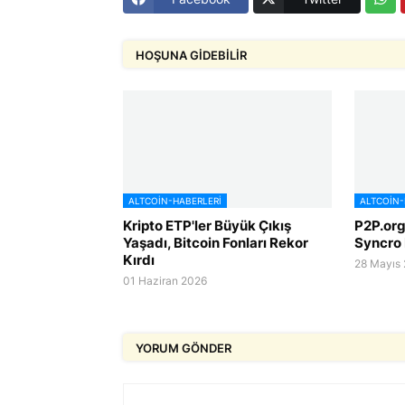
HOŞUNA GIDEBILIR
ALTCOIN-HABERLERI
ALTCOIN-
Kripto ETP'ler Büyük Çıkış
P2P.org,
Yaşadı, Bitcoin Fonları Rekor
Syncro 
Kırdı
28 Mayıs
01 Haziran 2026
YORUM GÖNDER