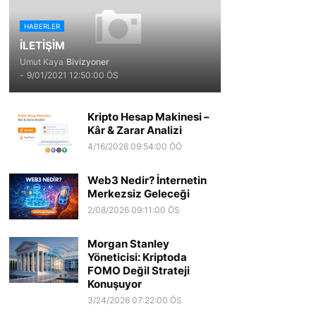
HABERLER
İLETİŞİM
Umut Kaya
Bivizyoner
-
9/01/2021 12:50:00 ÖS
Kripto Hesap Makinesi –
Kâr & Zarar Analizi
4/16/2026 09:54:00 ÖÖ
Web3 Nedir? İnternetin
Merkezsiz Geleceği
2/08/2026 09:11:00 ÖS
Morgan Stanley
Yöneticisi: Kriptoda
FOMO Değil Strateji
Konuşuyor
3/24/2026 07:22:00 ÖS