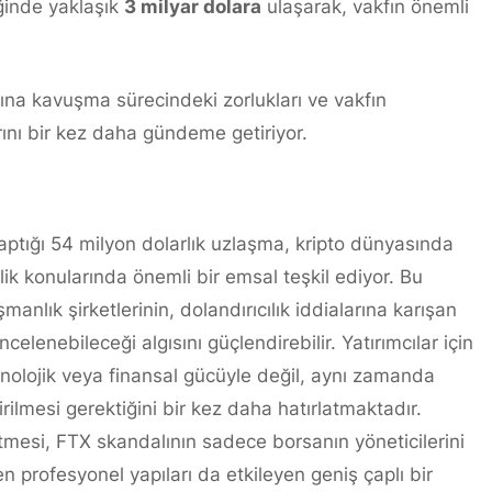
ğinde yaklaşık
3 milyar dolara
ulaşarak, vakfın önemli
na kavuşma sürecindeki zorlukları ve vakfın
arını bir kez daha gündeme getiriyor.
ptığı 54 milyon dolarlık uzlaşma, kripto dünyasında
ik konularında önemli bir emsal teşkil ediyor. Bu
anlık şirketlerinin, dolandırıcılık iddialarına karışan
incelenebileceği algısını güçlendirebilir. Yatırımcılar için
knolojik veya finansal gücüyle değil, aynı zamanda
rilmesi gerektiğini bir kez daha hatırlatmaktadır.
mesi, FTX skandalının sadece borsanın yöneticilerini
 profesyonel yapıları da etkileyen geniş çaplı bir