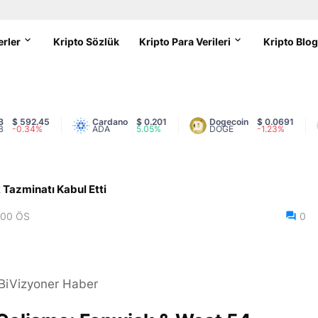
erler
Kripto Sözlük
Kripto Para Verileri
Kripto Blo
 592.45
Cardano
$ 0.201
Dogecoin
$ 0.0691
0.34%
ADA
5.05%
DOGE
-1.23%
 Tazminatı Kabul Etti
:00 ÖS
0