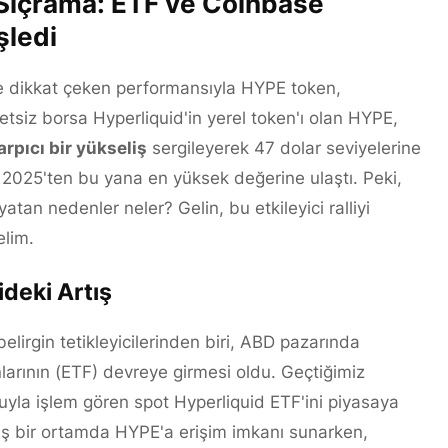
Sıçrama: ETF ve Coinbase
şledi
e dikkat çeken performansıyla HYPE token,
etsiz borsa Hyperliquid'in yerel token'ı olan HYPE,
rpıcı bir yükseliş
sergileyerek 47 dolar seviyelerine
im 2025'ten bu yana en yüksek değerine ulaştı. Peki,
tan nedenler neler? Gelin, bu etkileyici ralliyi
elim.
ideki Artış
elirgin tetikleyicilerinden biri, ABD pazarında
nlarının (ETF) devreye girmesi oldu. Geçtiğimiz
yla işlem gören spot Hyperliquid ETF'ini piyasaya
iş bir ortamda HYPE'a erişim imkanı sunarken,