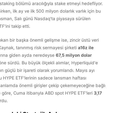
i staking bölümü aracılığıyla stake etmeyi hedefliyor.
ken, ilk ay ve ilk 500 milyon dolarlık varlık için bu
ansman, Salı günü Nasdaq'ta piyasaya sürülen
'ini takip etti.
kan bir başka önemli gelişme ise, zincir üstü veri
Kaynak, tanınmış risk sermayesi şirketi
a16z ile
arına giden ayda neredeyse
67,5 milyon dolar
ne sürdü. Bu büyük ölçekli alımlar, Hyperliquid'e
nın güçlü bir işareti olarak yorumlandı. Mayıs ayı
 bu HYPE ETF'lerinin sadece lansman haftası
anlamda önemli girişler çekip çekemeyeceğine bağlı
ine göre, Cuma itibarıyla ABD spot HYPE ETF'leri
3,17
rdu.