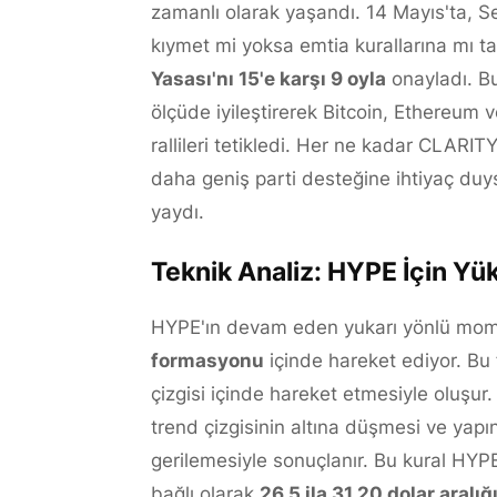
zamanlı olarak yaşandı. 14 Mayıs'ta, Sen
kıymet mi yoksa emtia kurallarına mı 
Yasası'nı 15'e karşı 9 oyla
onayladı. Bu
ölçüde iyileştirerek Bitcoin, Ethereum 
rallileri tetikledi. Her ne kadar CLAR
daha geniş parti desteğine ihtiyaç duy
yaydı.
Teknik Analiz: HYPE İçin Y
HYPE'ın devam eden yukarı yönlü mome
formasyonu
içinde hareket ediyor. Bu f
çizgisi içinde hareket etmesiyle oluşur.
trend çizgisinin altına düşmesi ve yap
gerilemesiyle sonuçlanır. Bu kural HYPE
bağlı olarak
26,5 ila 31,20 dolar aralı