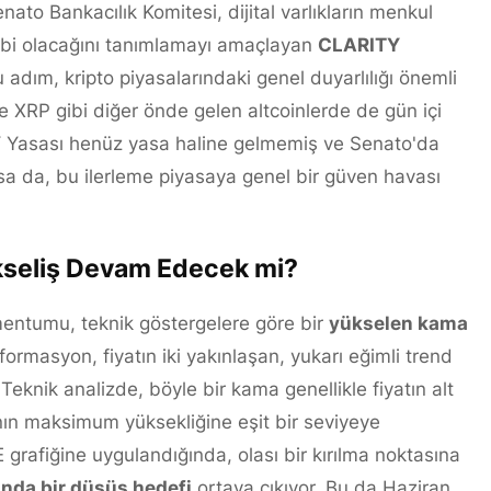
ato Bankacılık Komitesi, dijital varlıkların menkul
tabi olacağını tanımlamayı amaçlayan
CLARITY
 adım, kripto piyasalarındaki genel duyarlılığı önemli
ve XRP gibi diğer önde gelen altcoinlerde de gün içi
ITY Yasası henüz yasa haline gelmemiş ve Senato'da
sa da, bu ilerleme piyasaya genel bir güven havası
ükseliş Devam Edecek mi?
ntumu, teknik göstergelere göre bir
yükselen kama
ormasyon, fiyatın iki yakınlaşan, yukarı eğimli trend
 Teknik analizde, böyle bir kama genellikle fiyatın alt
ının maksimum yüksekliğine eşit bir seviyeye
 grafiğine uygulandığında, olası bir kırılma noktasına
ğında bir düşüş hedefi
ortaya çıkıyor. Bu da Haziran