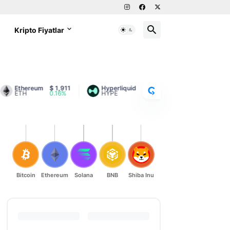
g
Kripto Fiyatlar
C
R
Y
P
T
Ethereum
$ 1,911
Hyperliquid
$ 56.24
Litecoin
$ 45.7
ETH
0.16%
HYPE
0.57%
LTC
1.7%
O
R
A
N
K
Bitcoin
Ethereum
Solana
BNB
Shiba Inu