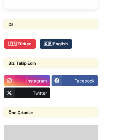
Dil
🇹🇷 Türkçe
🇬🇧 English
Bizi Takip Edin
Instagram
Facebook
Twitter
Öne Çıkanlar