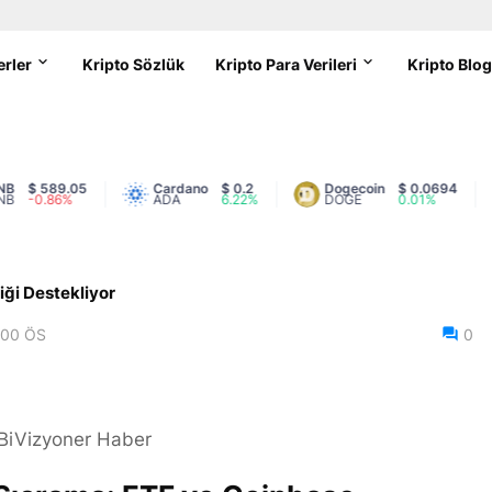
erler
Kripto Sözlük
Kripto Para Verileri
Kripto Blo
 589.05
Cardano
$ 0.2
Dogecoin
$ 0.0694
0.86%
ADA
6.22%
DOGE
0.01%
iği Destekliyor
:00 ÖS
0