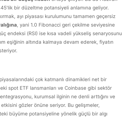
'lik bir düzeltme potansiyeli anlamına geliyor.
 kırmak, ayı piyasası kurulumunu tamamen geçersiz
alığına
, yani 1.0 Fibonacci geri çekilme seviyesine
 güç endeksi (RSI) ise kısa vadeli yükseliş senaryosunu
alım eşiğinin altında kalmaya devam ederek, fiyatın
teriyor.
piyasalarındaki çok katmanlı dinamikleri net bir
deki spot ETF lansmanları ve Coinbase gibi sektör
entegrasyonu, kurumsal ilginin ne denli arttığını ve
tkisini gözler önüne seriyor. Bu gelişmeler,
teki büyüme potansiyeline yönelik güçlü bir algı