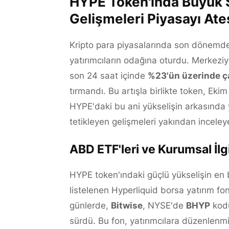
HYPE Token'ında Büyük 
Gelişmeleri Piyasayı Ate
Kripto para piyasalarında son dönemd
yatırımcıların odağına oturdu. Merkeziy
son 24 saat içinde
%23'ün üzerinde ça
tırmandı. Bu artışla birlikte token, Ek
HYPE'daki bu ani yükselişin arkasında ya
tetikleyen gelişmeleri yakından inceley
ABD ETF'leri ve Kurumsal İlg
HYPE token'ındaki güçlü yükselişin en b
listelenen Hyperliquid borsa yatırım fo
günlerde,
Bitwise
, NYSE'de
BHYP
kodu
sürdü. Bu fon, yatırımcılara düzenlenm