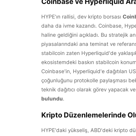
Coinbase ve Hyperliquid Ara
HYPE'ın rallisi, dev kripto borsası
Coin
daha da ivme kazandı. Coinbase, Hype
haline geldiğini açıkladı. Bu stratejik 
piyasalarındaki ana teminat ve referans 
stabilcoin zaten Hyperliquid'de yaklaş
ekosistemdeki baskın stabilcoin konu
Coinbase'in, Hyperliquid'e dağıtılan US
çoğunluğunu protokolle paylaşması bekl
teknik dağıtıcı olarak görev yapacak v
bulundu
.
Kripto Düzenlemelerinde Ol
HYPE'daki yükseliş, ABD'deki kripto d