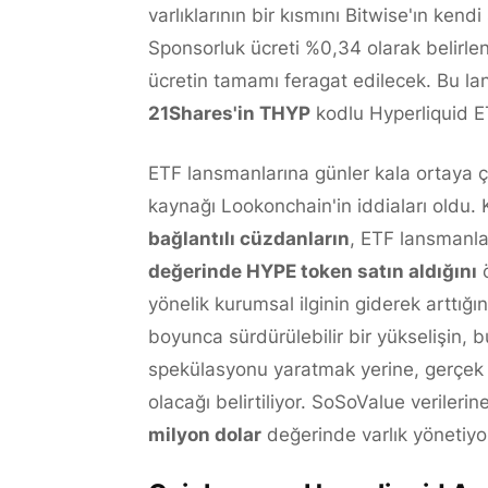
varlıklarının bir kısmını Bitwise'ın kend
Sponsorluk ücreti %0,34 olarak belirlenir
ücretin tamamı feragat edilecek. Bu l
21Shares'in THYP
kodlu Hyperliquid ETF
ETF lansmanlarına günler kala ortaya çı
kaynağı Lookonchain'in iddiaları oldu. 
bağlantılı cüzdanların
, ETF lansmanl
değerinde HYPE token satın aldığını
ö
yönelik kurumsal ilginin giderek arttığı
boyunca sürdürülebilir bir yükselişin,
spekülasyonu yaratmak yerine, gerçek 
olacağı belirtiliyor. SoSoValue veriler
milyon dolar
değerinde varlık yönetiyo