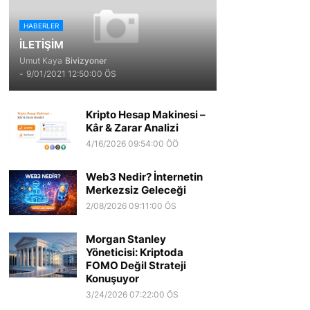
HABERLER
İLETİŞİM
Umut Kaya
Bivizyoner
-
9/01/2021 12:50:00 ÖS
Kripto Hesap Makinesi –
Kâr & Zarar Analizi
4/16/2026 09:54:00 ÖÖ
Web3 Nedir? İnternetin
Merkezsiz Geleceği
2/08/2026 09:11:00 ÖS
Morgan Stanley
Yöneticisi: Kriptoda
FOMO Değil Strateji
Konuşuyor
3/24/2026 07:22:00 ÖS