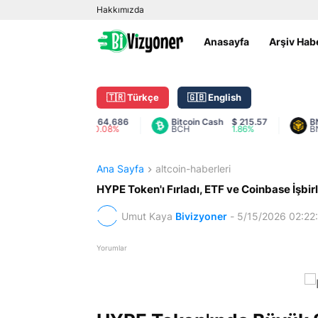
Hakkımızda
Anasayfa
Arşiv Hab
🇹🇷 Türkçe
🇬🇧 English
Bitcoin
$ 64,686
Bitcoin Cash
$ 215.57
BNB
$
BTC
-0.08%
BCH
1.86%
BNB
-
Ana Sayfa
altcoin-haberleri
HYPE Token'ı Fırladı, ETF ve Coinbase İşbirl
Umut Kaya
Bivizyoner
-
5/15/2026 02:22
Yorumlar