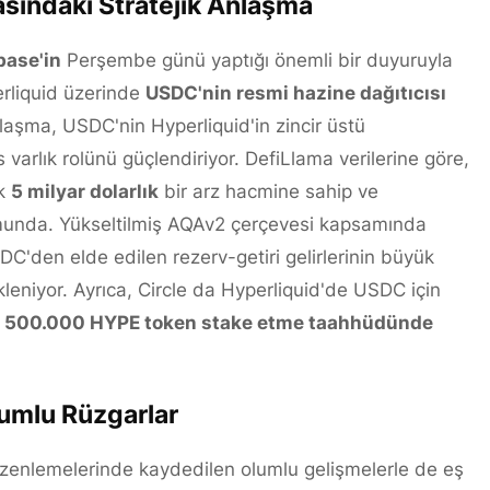
sındaki Stratejik Anlaşma
base'in
Perşembe günü yaptığı önemli bir duyuruyla
rliquid üzerinde
USDC'nin resmi hazine dağıtıcısı
anlaşma, USDC'nin Hyperliquid'in zincir üstü
varlık rolünü güçlendiriyor. DefiLlama verilerine göre,
ık
5 milyar dolarlık
bir arz hacmine sahip ve
munda. Yükseltilmiş AQAv2 çerçevesi kapsamında
DC'den elde edilen rezerv-getiri gelirlerinin büyük
eniyor. Ayrıca, Circle da Hyperliquid'de USDC için
e
500.000 HYPE token stake etme taahhüdünde
umlu Rüzgarlar
üzenlemelerinde kaydedilen olumlu gelişmelerle de eş