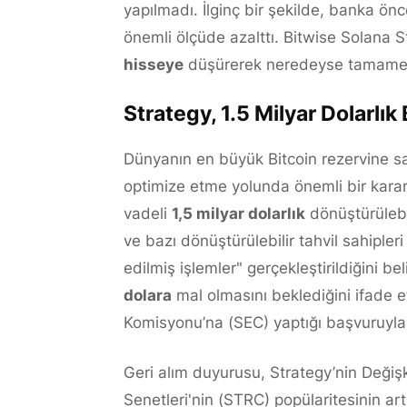
yapılmadı. İlginç bir şekilde, banka ön
önemli ölçüde azalttı. Bitwise Solana 
hisseye
düşürerek neredeyse tamamen b
Strategy, 1.5 Milyar Dolarlık
Dünyanın en büyük Bitcoin rezervine sah
optimize etme yolunda önemli bir karar
vadeli
1,5 milyar dolarlık
dönüştürülebil
ve bazı dönüştürülebilir tahvil sahipl
edilmiş işlemler" gerçekleştirildiğini be
dolara
mal olmasını beklediğini ifade e
Komisyonu’na (SEC) yaptığı başvuruyla
Geri alım duyurusu, Strategy’nin Değişke
Senetleri'nin (STRC) popülaritesinin ar