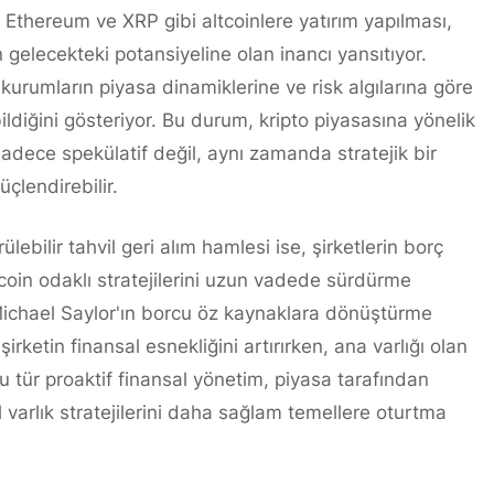
k Ethereum ve XRP gibi altcoinlere yatırım yapılması,
n gelecekteki potansiyeline olan inancı yansıtıyor.
kurumların piyasa dinamiklerine ve risk algılarına göre
bildiğini gösteriyor. Bu durum, kripto piyasasına yönelik
sadece spekülatif değil, aynı zamanda stratejik bir
üçlendirebilir.
lebilir tahvil geri alım hamlesi ise, şirketlerin borç
tcoin odaklı stratejilerini uzun vadede sürdürme
ichael Saylor'ın borcu öz kaynaklara dönüştürme
rketin finansal esnekliğini artırırken, ana varlığı olan
Bu tür proaktif finansal yönetim, piyasa tarafından
tal varlık stratejilerini daha sağlam temellere oturtma