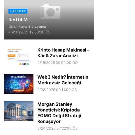
HABERLER
İLETİŞİM
Umut Kaya
Bivizyoner
-
9/01/2021 12:50:00 ÖS
Kripto Hesap Makinesi –
Kâr & Zarar Analizi
4/16/2026 09:54:00 ÖÖ
Web3 Nedir? İnternetin
Merkezsiz Geleceği
2/08/2026 09:11:00 ÖS
Morgan Stanley
Yöneticisi: Kriptoda
FOMO Değil Strateji
Konuşuyor
3/24/2026 07:22:00 ÖS