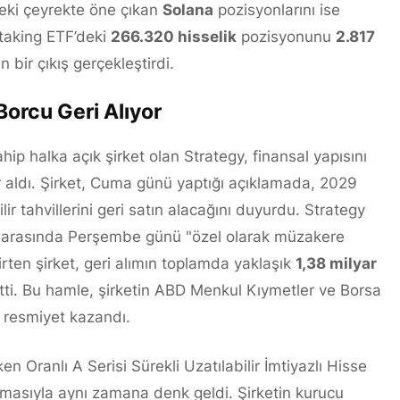
ceki çeyrekte öne çıkan
Solana
pozisyonlarını ise
Staking ETF’deki
266.320 hisselik
pozisyonunu
2.817
ir çıkış gerçekleştirdi.
 Borcu Geri Alıyor
ip halka açık şirket olan Strategy, finansal yapısını
 aldı. Şirket, Cuma günü yaptığı açıklamada, 2029
ir tahvillerini geri satın alacağını duyurdu. Strategy
eri arasında Perşembe günü "özel olarak müzakere
lirten şirket, geri alımın toplamda yaklaşık
1,38 milyar
tti. Bu hamle, şirketin ABD Menkul Kıymetler ve Borsa
 resmiyet kazandı.
n Oranlı A Serisi Sürekli Uzatılabilir İmtiyazlı Hisse
tmasıyla aynı zamana denk geldi. Şirketin kurucu