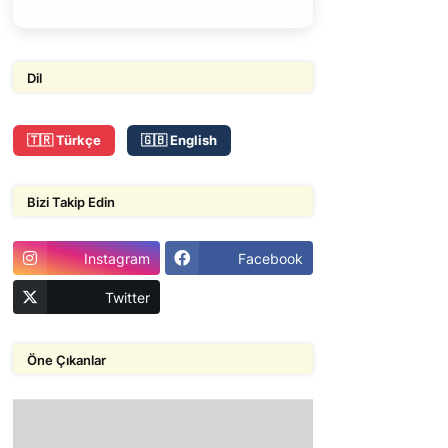
Dil
🇹🇷 Türkçe
🇬🇧 English
Bizi Takip Edin
Instagram
Facebook
Twitter
Öne Çıkanlar