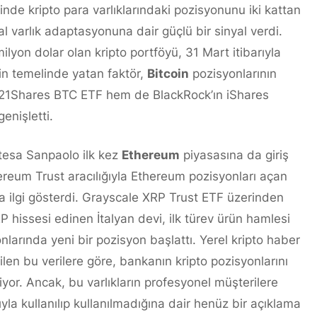
inde kripto para varlıklarındaki pozisyonunu iki kattan
tal varlık adaptasyonuna dair güçlü bir sinyal verdi.
yon dolar olan kripto portföyü, 31 Mart itibarıyla
n temelinde yatan faktör,
Bitcoin
pozisyonlarının
 21Shares BTC ETF hem de BlackRock’ın iShares
genişletti.
ntesa Sanpaolo ilk kez
Ethereum
piyasasına da giriş
ereum Trust aracılığıyla Ethereum pozisyonları açan
a ilgi gösterdi. Grayscale XRP Trust ETF üzerinden
hissesi edinen İtalyan devi, ilk türev ürün hamlesi
nlarında yeni bir pozisyon başlattı. Yerel kripto haber
rilen bu verilere göre, bankanın kripto pozisyonlarını
iliyor. Ancak, bu varlıkların profesyonel müşterilere
la kullanılıp kullanılmadığına dair henüz bir açıklama