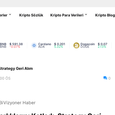
erler
Kripto Sözlük
Kripto Para Verileri
Kripto Blo
$ 591.38
Cardano
$ 0.201
Dogecoin
$ 0.07
-0.07%
ADA
5.32%
DOGE
2.13%
 Strategy Geri Alım
:00 ÖS
0