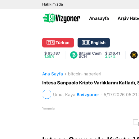
Hakkımızda
Anasayfa
Arşiv Hab
🇹🇷 Türkçe
🇬🇧 English
Bitcoin
$ 65,187
Bitcoin Cash
$ 216.41
BNB
BTC
1.58%
BCH
2.57%
BNB
Ana Sayfa
bitcoin-haberleri
Intesa Sanpaolo Kripto Varlıklarını Katladı,
Umut Kaya
Bivizyoner
-
5/17/2026 05:21
Yorumlar