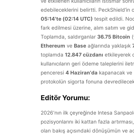
ve etkilenen kullanıcıların istismar son
edebileceklerini belirtti. PeckShield’in
05:14'te (02:14 UTC)
tespit edildi. No
fark edilmesi üzerine, alım satım ve gi
Toplamda, saldırganlar
36.75 Bitcoin
(
Ethereum
ve
Base
ağlarında yaklaşık
toplamda
12.847 cüzdanı
etkileyerek d
kullanıcıların geri ödeme taleplerini ile
penceresi
4 Haziran'da
kapanacak ve b
protokolün sigorta fonuna devredilecek
Editör Yorumu:
2026'nın ilk çeyreğinde Intesa Sanpaolo
pozisyonlarını iki kattan fazla artırması
olan bakış açısındaki dönüşümün ve ad