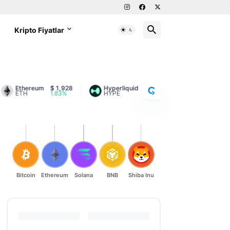
g
Kripto Fiyatlar
C
R
Y
P
T
Ethereum
$ 1,928
Hyperliquid
$ 56.63
Litecoin
$ 45.
ETH
1.83%
HYPE
3.48%
LTC
1.33%
O
R
A
N
K
Bitcoin
Ethereum
Solana
BNB
Shiba Inu