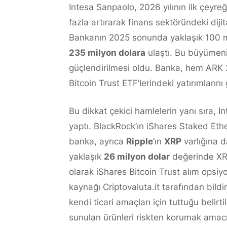
Intesa Sanpaolo, 2026 yılının ilk çeyreğ
fazla artırarak finans sektöründeki diji
Bankanın 2025 sonunda yaklaşık 100 mil
235 milyon dolara
ulaştı. Bu büyümeni
güçlendirilmesi oldu. Banka, hem ARK
Bitcoin Trust ETF’lerindeki yatırımlarını 
Bu dikkat çekici hamlelerin yanı sıra, I
yaptı. BlackRock’ın iShares Staked Eth
banka, ayrıca
Ripple
’ın
XRP
varlığına d
yaklaşık
26 milyon dolar
değerinde XRP 
olarak iShares Bitcoin Trust alım opsiyo
kaynağı Criptovaluta.it tarafından bildi
kendi ticari amaçları için tuttuğu belirt
sunulan ürünleri riskten korumak amacıy