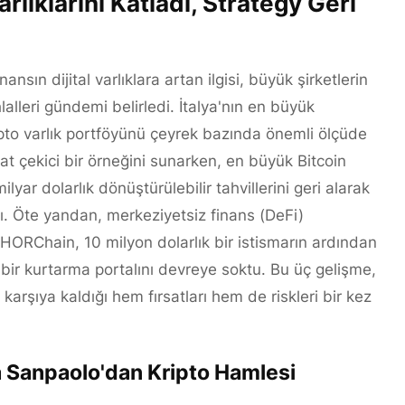
rlıklarını Katladı, Strategy Geri
sın dijital varlıklara artan ilgisi, büyük şirketlerin
lalleri gündemi belirledi. İtalya'nın en büyük
pto varlık portföyünü çeyrek bazında önemli ölçüde
t çekici bir örneğini sunarken, en büyük Bitcoin
ilyar dolarlık dönüştürülebilir tahvillerini geri alarak
dı. Öte yandan, merkeziyetsiz finans (DeFi)
ORChain, 10 milyon dolarlık bir istismarın ardından
bir kurtarma portalını devreye soktu. Bu üç gelişme,
 karşıya kaldığı hem fırsatları hem de riskleri bir kez
sa Sanpaolo'dan Kripto Hamlesi