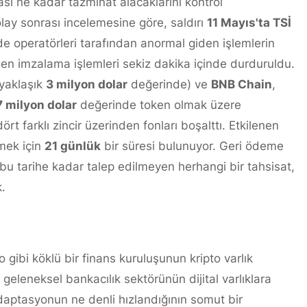
rası ne kadar tazminat alacaklarını kontrol
 olay sonrası incelemesine göre, saldırı
11 Mayıs'ta TSİ
de operatörleri tarafından anormal giden işlemlerin
den imzalama işlemleri sekiz dakika içinde durduruldu.
yaklaşık
3 milyon dolar
değerinde) ve
BNB Chain
,
7 milyon dolar
değerinde token olmak üzere
ört farklı zincir üzerinden fonları boşalttı. Etkilenen
tmek için
21 günlük
bir süresi bulunuyor. Geri ödeme
u tarihe kadar talep edilmeyen herhangi bir tahsisat,
.
 gibi köklü bir finans kuruluşunun kripto varlık
, geleneksel bankacılık sektörünün dijital varlıklara
aptasyonun ne denli hızlandığının somut bir