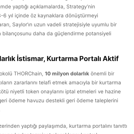
emde yaptığı açıklamalarda, Strategy’nin
-6 yıl içinde öz kaynaklara dönüştürmeyi
ararı, Saylor’ın uzun vadeli stratejisiyle uyumlu bir
tin bilançosunu daha da güçlendirme potansiyeli
lık İstismar, Kurtarma Portalı Aktif
rotokolü THORChain,
10 milyon dolarlık
önemli bir
cıların zararlarını telafi etmek amacıyla bir kurtarma
ötü niyetli token onaylarını iptal etmeleri ve hazine
geri ödeme havuzu destekli geri ödeme taleplerini
.
inden yaptığı paylaşımda, kurtarma portalını tanıttı