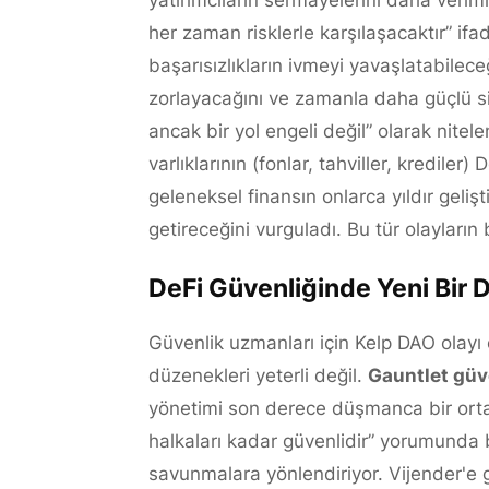
yatırımcıların sermayelerini daha veriml
her zaman risklerle karşılaşacaktır” ifa
başarısızlıkların ivmeyi yavaşlatabilec
zorlayacağını ve zamanla daha güçlü sist
ancak bir yol engeli değil” olarak nite
varlıklarının (fonlar, tahviller, kredile
geleneksel finansın onlarca yıldır gelişt
getireceğini vurguladı. Bu tür olayların 
DeFi Güvenliğinde Yeni Bir 
Güvenlik uzmanları için Kelp DAO olayı 
düzenekleri yeterli değil.
Gauntlet güv
yönetimi son derece düşmanca bir ortam
halkaları kadar güvenlidir” yorumunda 
savunmalara yönlendiriyor. Vijender'e g