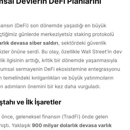
sal Devlerin DeFi Planlarını
finansın (DeFi) son dönemde yaşadığı en büyük
eçtiğimiz günlerde merkeziyetsiz staking protokolü
rlık devasa siber saldırı
, sektördeki güvenlik
özler önüne serdi. Bu olay, özellikle Wall Street'in dev
k ilgisinin arttığı, kritik bir dönemde yaşanmasıyla
Kurumsal sermayenin DeFi ekosistemine entegrasyonu
n temelindeki kırılganlıkları ve büyük yatırımcıların
n adımların önemini bir kez daha vurguladı.
ahı ve İlk İşaretler
 önce, geleneksel finansın (TradFi) önde gelen
mıştı. Yaklaşık
900 milyar dolarlık devasa varlık