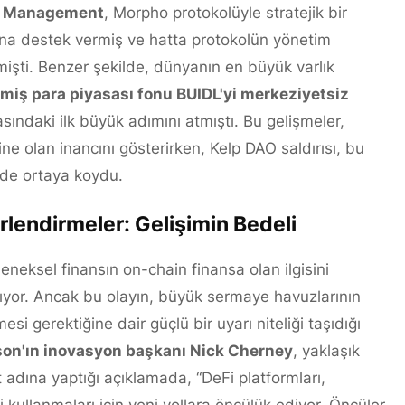
al Management
, Morpho protokolüyle stratejik bir
rına destek vermiş ve hatta protokolün yönetim
işti. Benzer şekilde, dünyanın en büyük varlık
lmiş para piyasası fonu BUIDL'yi merkeziyetsiz
ındaki ilk büyük adımını atmıştı. Bu gelişmeler,
ne olan inancını gösterirken, Kelp DAO saldırısı, bu
 de ortaya koydu.
lendirmeler: Gelişimin Bedeli
leneksel finansın on-chain finansa olan ilgisini
yor. Ancak bu olayın, büyük sermaye havuzlarının
i gerektiğine dair güçlü bir uyarı niteliği taşıdığı
on'ın inovasyon başkanı Nick Cherney
, yaklaşık
t adına yaptığı açıklamada, “DeFi platformları,