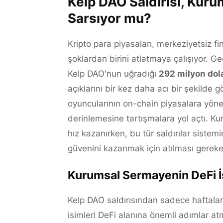
Kelp DAO Saldırısı, Kurum
Sarsıyor mu?
Kripto para piyasaları, merkeziyetsiz 
şoklardan birini atlatmaya çalışıyor. G
Kelp DAO'nun uğradığı
292 milyon dola
açıklarını bir kez daha acı bir şekilde g
oyuncularının on-chain piyasalara yöneli
derinlemesine tartışmalara yol açtı. 
hız kazanırken, bu tür saldırılar sistemi
güvenini kazanmak için atılması gereke
Kurumsal Sermayenin DeFi İşt
Kelp DAO saldırısından sadece haftalar
isimleri DeFi alanına önemli adımlar at