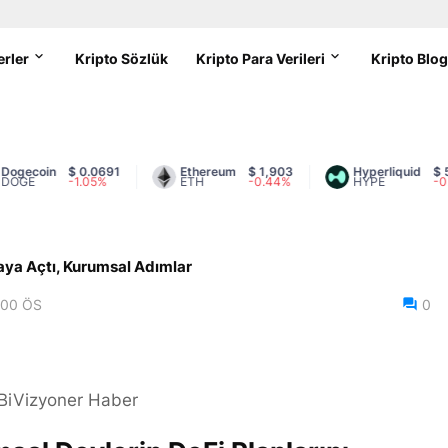
erler
Kripto Sözlük
Kripto Para Verileri
Kripto Blo
coin
$ 0.0691
Ethereum
$ 1,903
Hyperliquid
$ 55.64
E
-1.05%
ETH
-0.44%
HYPE
-0.85%
maya Açtı, Kurumsal Adımlar
:00 ÖS
0