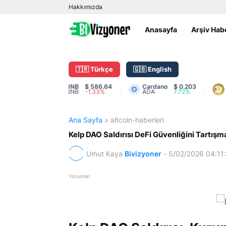
Hakkımızda
Anasayfa
Arşiv Hab
🇹🇷 Türkçe
🇬🇧 English
 214.56
BNB
$ 586.64
Cardano
$ 0.203
Doge
0.16%
BNB
-1.33%
ADA
7.72%
DOG
Ana Sayfa
altcoin-haberleri
Kelp DAO Saldırısı DeFi Güvenliğini Tartış
Umut Kaya
Bivizyoner
-
5/02/2026 04:11
Yorumlar