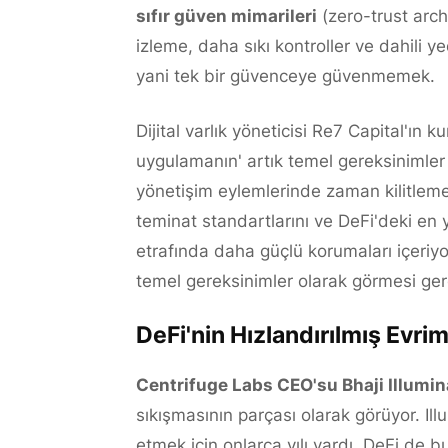
sıfır güven mimarileri
(zero-trust archi
izleme, daha sıkı kontroller ve dahili y
yani tek bir güvenceye güvenmemek.
Dijital varlık yöneticisi Re7 Capital'ın
uygulamanın' artık temel gereksinimler 
yönetişim eylemlerinde zaman kilitlemele
teminat standartlarını ve DeFi'deki en y
etrafında daha güçlü korumaları içeriyo
temel gereksinimler olarak görmesi ger
DeFi'nin Hızlandırılmış Evrimi
Centrifuge Labs CEO'su Bhaji Illumin
sıkışmasının parçası olarak görüyor. Il
etmek için onlarca yılı vardı. DeFi de 