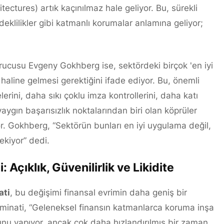
tectures) artık kaçınılmaz hale geliyor. Bu, sürekli
edeklilikler gibi katmanlı korumalar anlamına geliyor;
 kurucusu Evgeny Gokhberg ise, sektördeki birçok 'en iyi
haline gelmesi gerektiğini ifade ediyor. Bu, önemli
rini, daha sıkı çoklu imza kontrollerini, daha katı
aygın başarısızlık noktalarından biri olan köprüler
r. Gokhberg, “Sektörün bunları en iyi uygulama değil,
ekiyor” dedi.
: Açıklık, Güvenilirlik ve Likidite
ati
, bu değişimi finansal evrimin daha geniş bir
luminati, “Geleneksel finansın katmanlarca koruma inşa
bunu yapıyor, ancak çok daha hızlandırılmış bir zaman