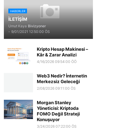
HABERLER
İLETİŞİM
Umut Kaya
Bivizyoner
-
9/01/2021 12:50:00 ÖS
Kripto Hesap Makinesi –
Kâr & Zarar Analizi
4/16/2026 09:54:00 ÖÖ
Web3 Nedir? İnternetin
Merkezsiz Geleceği
2/08/2026 09:11:00 ÖS
Morgan Stanley
Yöneticisi: Kriptoda
FOMO Değil Strateji
Konuşuyor
3/24/2026 07:22:00 ÖS