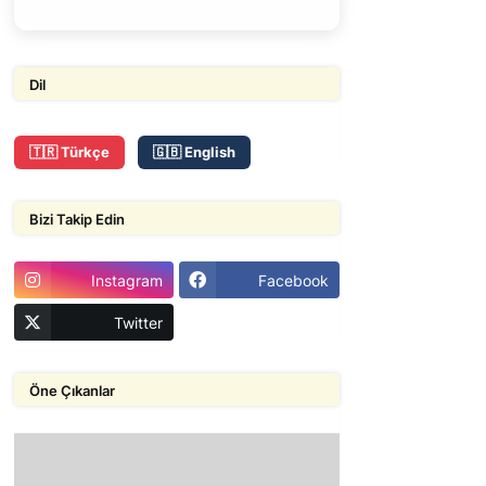
Dil
🇹🇷 Türkçe
🇬🇧 English
Bizi Takip Edin
Instagram
Facebook
Twitter
Öne Çıkanlar