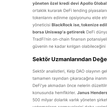
yöneten özel kredi devi Apollo Glob
ortaklık kurarak DeFi lending piyasala
tokenlarını edinme opsiyonunu elde etm
yöneticisi
BlackRock ise, tokenize edi
borsa Uniswap'a getirerek
DeFi dünyas
TradFi'nin on-chain finansın potansiyeli
güvenin ne kadar kırılgan olabileceğini
Sektör Uzmanlarından Değer
Sektör analistleri, Kelp DAO olayının ge
tamamen rayından çıkaracağına inanmı
DeFi'ye akmadan önce nelerin düzeltilmes
konusunda hemfikirler.
Janus Henders
500 milyar dolarlık varlık yöneten şirke