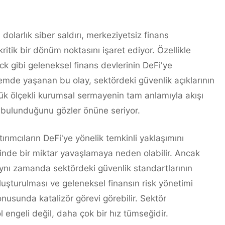
olarlık siber saldırı, merkeziyetsiz finans
itik bir dönüm noktasını işaret ediyor. Özellikle
 gibi geleneksel finans devlerinin DeFi'ye
nemde yaşanan bu olay, sektördeki güvenlik açıklarının
ük ölçekli kurumsal sermayenin tam anlamıyla akışı
n bulunduğunu gözler önüne seriyor.
rımcıların DeFi'ye yönelik temkinli yaklaşımını
rinde bir miktar yavaşlamaya neden olabilir. Ancak
aynı zamanda sektördeki güvenlik standartlarının
luşturulması ve geleneksel finansın risk yönetimi
onusunda katalizör görevi görebilir. Sektör
ol engeli değil, daha çok bir hız tümseğidir.