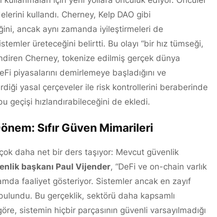
i kullanmaları için yeni yollara öncülük ediyor. Öncüler
delerini kullandı. Cherney, Kelp DAO gibi
eğini, ancak aynı zamanda iyileştirmeleri de
emler üreteceğini belirtti. Bu olayı “bir hız tümseği,
lendiren Cherney, tokenize edilmiş gerçek dünya
r) DeFi piyasalarını demirlemeye başladığını ve
irdiği yasal çerçeveler ile risk kontrollerini beraberinde
bu geçişi hızlandırabileceğini de ekledi.
Dönem: Sıfır Güven Mimarileri
çok daha net bir ders taşıyor: Mevcut güvenlik
enlik başkanı Paul Vijender
, “DeFi ve on-chain varlık
da faaliyet gösteriyor. Sistemler ancak en zayıf
bulundu. Bu gerçeklik, sektörü daha kapsamlı
öre, sistemin hiçbir parçasının güvenli varsayılmadığı