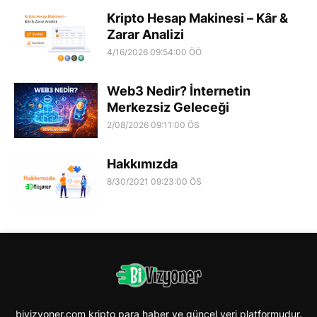
Kripto Hesap Makinesi – Kâr &
Zarar Analizi
4/16/2026 09:54:00 ÖÖ
Web3 Nedir? İnternetin
Merkezsiz Geleceği
2/08/2026 09:11:00 ÖS
Hakkımızda
8/30/2021 09:23:00 ÖS
bivizyoner.com kripto para haber ve güncel veri platformudur.