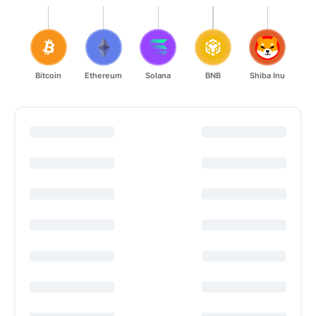
Bitcoin
Ethereum
Solana
BNB
Shiba Inu