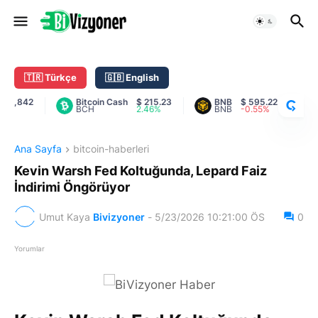
C
R
Y
🇹🇷 Türkçe
🇬🇧 English
P
T
,842
Bitcoin Cash
$ 215.23
BNB
$ 595.22
Ca
BCH
2.46%
BNB
-0.55%
AD
O
R
A
Ana Sayfa
bitcoin-haberleri
N
K
Kevin Warsh Fed Koltuğunda, Lepard Faiz
İndirimi Öngörüyor
Umut Kaya
Bivizyoner
-
5/23/2026 10:21:00 ÖS
0
Yorumlar