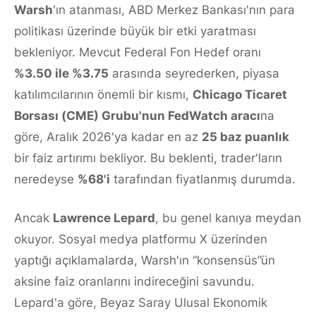
Warsh
'ın atanması, ABD Merkez Bankası'nın para
politikası üzerinde büyük bir etki yaratması
bekleniyor. Mevcut Federal Fon Hedef oranı
%3.50 ile %3.75
arasında seyrederken, piyasa
katılımcılarının önemli bir kısmı,
Chicago Ticaret
Borsası (CME) Grubu'nun FedWatch aracı
na
göre, Aralık 2026'ya kadar en az
25 baz puanlık
bir faiz artırımı bekliyor. Bu beklenti, trader'ların
neredeyse
%68'i
tarafından fiyatlanmış durumda.
Ancak
Lawrence Lepard
, bu genel kanıya meydan
okuyor. Sosyal medya platformu X üzerinden
yaptığı açıklamalarda, Warsh'ın “konsensüs”ün
aksine faiz oranlarını indireceğini savundu.
Lepard'a göre, Beyaz Saray Ulusal Ekonomik