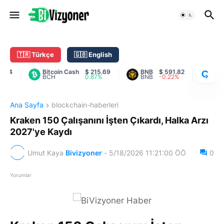
C
R
Y
🇹🇷 Türkçe
🇬🇧 English
P
T
4
Bitcoin Cash
$ 215.69
BNB
$ 591.82
Cardan
BCH
0.87%
BNB
-0.22%
ADA
O
R
A
Ana Sayfa
blockchain-haberleri
N
K
Kraken 150 Çalışanını İşten Çıkardı, Halka Arzı
2027'ye Kaydı
Umut Kaya
Bivizyoner
-
5/18/2026 11:21:00 ÖÖ
0
Yorumlar