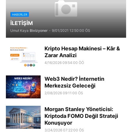
HABERLER
İLETİŞİM
Umut Kaya
Bivizyoner
-
9/01/2021 12:50:00 ÖS
Kripto Hesap Makinesi – Kâr &
Zarar Analizi
4/16/2026 09:54:00 ÖÖ
Web3 Nedir? İnternetin
Merkezsiz Geleceği
2/08/2026 09:11:00 ÖS
Morgan Stanley Yöneticisi:
Kriptoda FOMO Değil Strateji
Konuşuyor
3/24/2026 07:22:00 ÖS