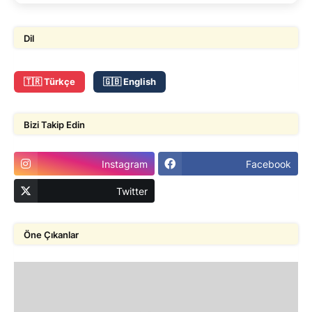
Dil
🇹🇷 Türkçe
🇬🇧 English
Bizi Takip Edin
Instagram
Facebook
Twitter
Öne Çıkanlar