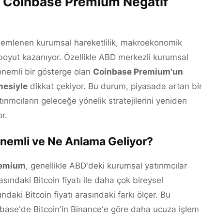
, Coinbase Premium Negatif
lemlenen kurumsal hareketlilik, makroekonomik
r boyut kazanıyor. Özellikle ABD merkezli kurumsal
, önemli bir gösterge olan
Coinbase Premium'un
mesiyle
dikkat çekiyor. Bu durum, piyasada artan bir
tırımcıların geleceğe yönelik stratejilerini yeniden
r.
emli ve Ne Anlama Geliyor?
remium
, genellikle ABD'deki kurumsal yatırımcılar
sındaki Bitcoin fiyatı ile daha çok bireysel
ndaki Bitcoin fiyatı arasındaki farkı ölçer. Bu
base'de Bitcoin'in Binance'e göre daha ucuza işlem