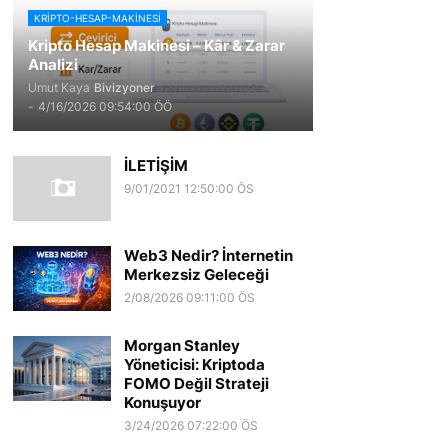
KRIPTO-HESAP-MAKINESI
Kripto Hesap Makinesi – Kâr & Zarar
Analizi
Umut Kaya
Bivizyoner
-
4/16/2026 09:54:00 ÖÖ
İLETİŞİM
9/01/2021 12:50:00 ÖS
Web3 Nedir? İnternetin
Merkezsiz Geleceği
2/08/2026 09:11:00 ÖS
Morgan Stanley
Yöneticisi: Kriptoda
FOMO Değil Strateji
Konuşuyor
3/24/2026 07:22:00 ÖS