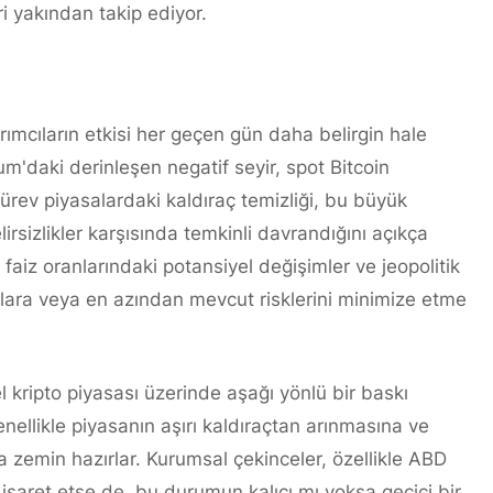
 yakından takip ediyor.
rımcıların etkisi her geçen gün daha belirgin hale
daki derinleşen negatif seyir, spot Bitcoin
türev piyasalardaki kaldıraç temizliği, bu büyük
sizlikler karşısında temkinli davrandığını açıkça
 faiz oranlarındaki potansiyel değişimler ve jeopolitik
nlara veya en azından mevcut risklerini minimize etme
 kripto piyasası üzerinde aşağı yönlü bir baskı
nellikle piyasanın aşırı kaldıraçtan arınmasına ve
 zemin hazırlar. Kurumsal çekinceler, özellikle ABD
 işaret etse de, bu durumun kalıcı mı yoksa geçici bir