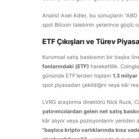
Analist Axel Adler, bu sonuçların "ABD s
spot Bitcoin talebinin yeterince güçlü ol
ETF Çıkışları ve Türev Piyas
Kurumsal satış baskısının bir başka ön
fonlarındaki (ETF)
hareketlilik. Coingl
gününde ETF'lerden toplam
1.3 milyar 
spot piyasadan çekildiğini veya kâr real
LVRG araştırma direktörü Nick Ruck, 
yatırımcılardan gelen net satış baskıs
kâr alıyor veya pozisyonlarını yeniden a
"başlıca kripto varlıklarında kısa v