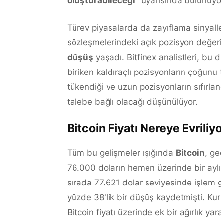
oluşturabileceği"
uyarısında bulunuyo
Türev piyasalarda da zayıflama sinyaller
sözleşmelerindeki açık pozisyon değeri
düşüş
yaşadı. Bitfinex analistleri, bu
biriken kaldıraçlı pozisyonların çoğunu t
tükendiği ve uzun pozisyonların sıfırla
talebe bağlı olacağı düşünülüyor.
Bitcoin Fiyatı Nereye Evriliy
Tüm bu gelişmeler ışığında
Bitcoin
, ge
76.000 doların hemen üzerinde bir aylı
sırada 77.621 dolar seviyesinde işlem 
yüzde 38'lik bir düşüş kaydetmişti. Ku
Bitcoin fiyatı üzerinde ek bir ağırlık ya