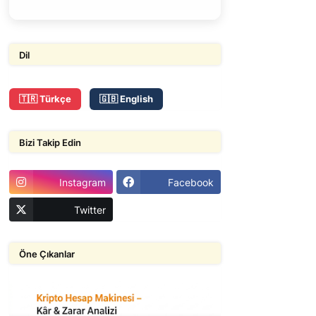
Dil
🇹🇷 Türkçe
🇬🇧 English
Bizi Takip Edin
Instagram
Facebook
Twitter
Öne Çıkanlar