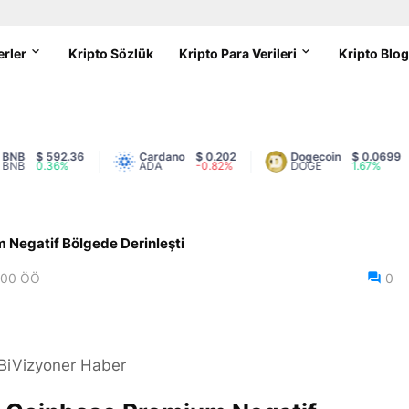
erler
Kripto Sözlük
Kripto Para Verileri
Kripto Blo
$ 592.36
Cardano
$ 0.202
Dogecoin
$ 0.0699
0.36%
ADA
-0.82%
DOGE
1.67%
 Negatif Bölgede Derinleşti
:00 ÖÖ
0