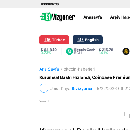
Hakkımızda
Anasayfa
Arşiv Hab
🇹🇷 Türkçe
🇬🇧 English
Bitcoin
$ 64,849
Bitcoin Cash
$ 215.78
BNB
BTC
0.73%
BCH
1.01%
BNB
Ana Sayfa
bitcoin-haberleri
Kurumsal Baskı Hızlandı, Coinbase Premium
Umut Kaya
Bivizyoner
-
5/22/2026 09:21
Yorumlar