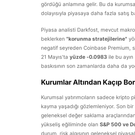
gördüğü anlamına gelir. Bu da kurumsal 
dolayısıyla piyasaya daha fazla satış ba
Piyasa analisti Darkfost, mevcut makro 
beklerken
"korunma stratejilerine"
yön
negatif seyreden Coinbase Premium, so
21 Mayıs'ta
yüzde -0.0983
ile bu ayın
baskısının son zamanlarda daha da yoğu
Kurumlar Altından Kaçıp Bor
Kurumsal yatırımcıların sadece kripto pi
kayma yaşadığı gözlemleniyor. Son bi
geleneksel değer saklama araçlarından
yükseliş eğiliminde olan
S&P 500 ve D
durum, risk algısının geleneksel piyasa