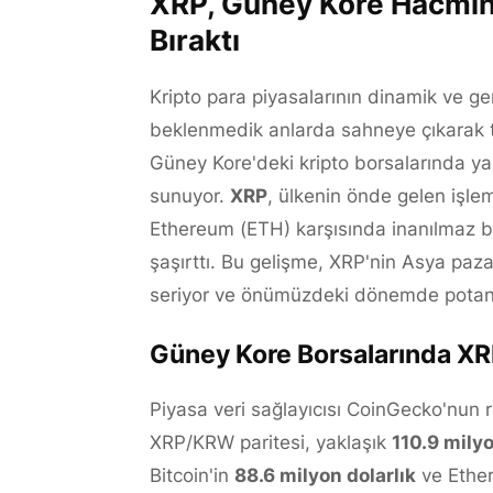
XRP, Güney Kore Hacmini 
Bıraktı
Kripto para piyasalarının dinamik ve ge
beklenmedik anlarda sahneye çıkarak t
Güney Kore'deki kripto borsalarında ya
sunuyor.
XRP
, ülkenin önde gelen işlem
Ethereum (ETH) karşısında inanılmaz bir
şaşırttı. Bu gelişme, XRP'nin Asya paza
seriyor ve önümüzdeki dönemde potansiye
Güney Kore Borsalarında XR
Piyasa veri sağlayıcısı CoinGecko'nun 
XRP/KRW paritesi, yaklaşık
110.9 milyo
Bitcoin'in
88.6 milyon dolarlık
ve Ethe