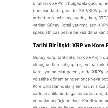
bırakarak XRP'nin bölgedeki gücünü net
borsasında da görüldü; XRP/KRW parit
ardından ikinci sıraya yerleşirken, BTC
veriler, Güney Koreli yatırımcıların XRP'
spekülatif cazibesini bir kez daha kanıtl
Tarihi Bir İlişki: XRP ve Kore 
Güney Kore, tarihsel olarak XRP için dü
olmuştur. Küresel çapta işlem hacimler
Koreli yatırımcılar geçmişte de
XRP'yi
z
volatilite dönemlerinden önce veya potan
Kore borsalarındaki işlem hacmi sıkça 
sadece anlık bir dalgalanmadan öte, da
yorumlarını güçlendiriyor. Koreli yatırımc