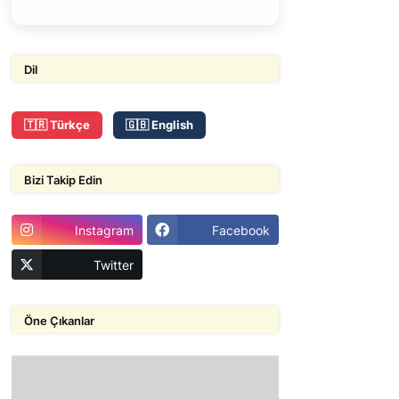
Dil
🇹🇷 Türkçe
🇬🇧 English
Bizi Takip Edin
Instagram
Facebook
Twitter
Öne Çıkanlar