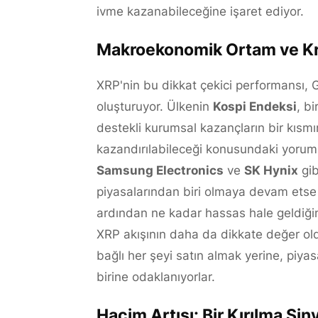
ivme kazanabileceğine işaret ediyor.
Makroekonomik Ortam ve Kri
XRP'nin bu dikkat çekici performansı,
oluşturuyor. Ülkenin
Kospi Endeksi
, b
destekli kurumsal kazançların bir kısmın
kazandırılabileceği konusundaki yoruml
Samsung Electronics
ve
SK Hynix
gib
piyasalarından biri olmaya devam etse de
ardından ne kadar hassas hale geldiğin
XRP akışının daha da dikkate değer olduğ
bağlı her şeyi satın almak yerine, piyas
birine odaklanıyorlar.
Hacim Artışı: Bir Kırılma Siny