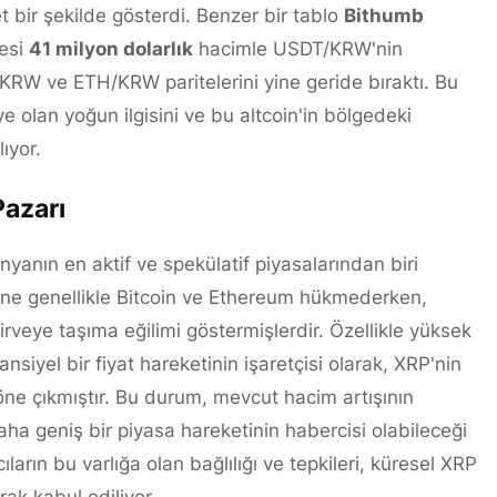
 bir şekilde gösterdi. Benzer bir tablo
Bithumb
esi
41 milyon dolarlık
hacimle USDT/KRW'nin
/KRW ve ETH/KRW paritelerini yine geride bıraktı. Bu
ye olan yoğun ilgisini ve bu altcoin'in bölgedeki
ıyor.
Pazarı
nyanın en aktif ve spekülatif piyasalarından biri
ine genellikle Bitcoin ve Ethereum hükmederken,
irveye taşıma eğilimi göstermişlerdir. Özellikle yüksek
siyel bir fiyat hareketinin işaretçisi olarak, XRP'nin
öne çıkmıştır. Bu durum, mevcut hacim artışının
ha geniş bir piyasa hareketinin habercisi olabileceği
ıların bu varlığa olan bağlılığı ve tepkileri, küresel XRP