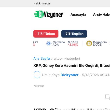
Hakkımızda
Anasayfa
Arşiv Hab
🇹🇷 Türkçe
🇬🇧 English
BNB
$ 594.21
Cardano
$ 0.189
Dogecoin
$ 0.0
BNB
-0.76%
ADA
-3.06%
DOGE
-0.27
Ana Sayfa
altcoin-haberleri
XRP, Güney Kore Hacmini Ele Geçirdi, Bitcoin
Umut Kaya
Bivizyoner
-
5/13/2026 09:41
Yorumlar