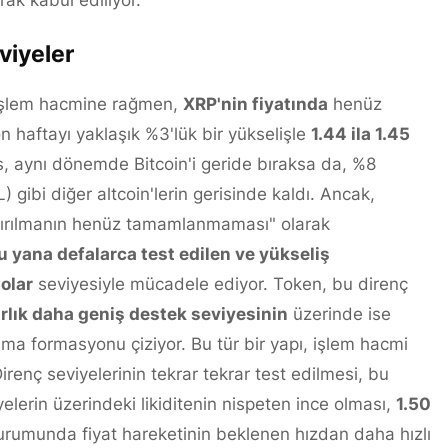
rak kabul ediliyor.
eviyeler
 işlem hacmine rağmen,
XRP'nin fiyatında
henüz
 haftayı yaklaşık %3'lük bir yükselişle
1.44 ila 1.45
, aynı dönemde Bitcoin'i geride bıraksa da, %8
gibi diğer altcoin'lerin gerisinde kaldı. Ancak,
"kırılmanın henüz tamamlanmaması" olarak
 yana defalarca test edilen ve yükseliş
olar
seviyesiyle mücadele ediyor. Token, bu direnç
arlık daha geniş destek seviyesinin
üzerinde ise
şma formasyonu çiziyor. Bu tür bir yapı, işlem hacmi
Direnç seviyelerinin tekrar tekrar test edilmesi, bu
yelerin üzerindeki likiditenin nispeten ince olması,
1.50
durumunda fiyat hareketinin beklenen hızdan daha hızlı