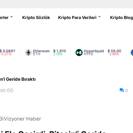
erler
Kripto Sözlük
Kripto Para Verileri
Kripto Blo
697
Ethereum
$ 1,910
Hyperliquid
$ 56.00
Li
%
ETH
2.18%
HYPE
-2.66%
L
'i Geride Bıraktı
:00 ÖÖ
0