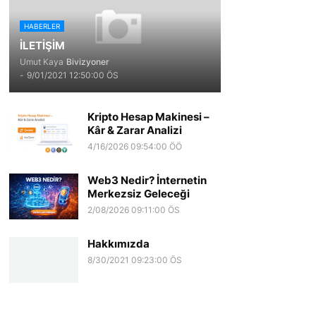
HABERLER
İLETİŞİM
Umut Kaya
Bivizyoner
-
9/01/2021 12:50:00 ÖS
Kripto Hesap Makinesi –
Kâr & Zarar Analizi
4/16/2026 09:54:00 ÖÖ
Web3 Nedir? İnternetin
Merkezsiz Geleceği
2/08/2026 09:11:00 ÖS
Hakkımızda
8/30/2021 09:23:00 ÖS