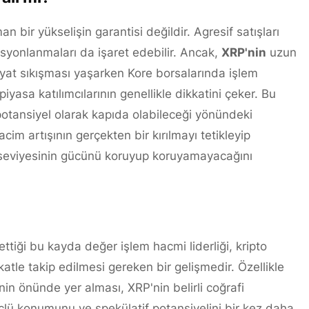
bir yükselişin garantisi değildir. Agresif satışları
syonlanmaları da işaret edebilir. Ancak,
XRP'nin
uzun
fiyat sıkışması yaşarken Kore borsalarında işlem
iyasa katılımcılarının genellikle dikkatini çeker. Bu
otansiyel olarak kapıda olabileceği yönündeki
acim artışının gerçekten bir kırılmayı tetikleyip
 seviyesinin gücünü koruyup koruyamayacağını
tiği bu kayda değer işlem hacmi liderliği, kripto
tle takip edilmesi gereken bir gelişmedir. Özellikle
nin önünde yer alması, XRP'nin belirli coğrafi
üçlü konumunu ve spekülatif potansiyelini bir kez daha