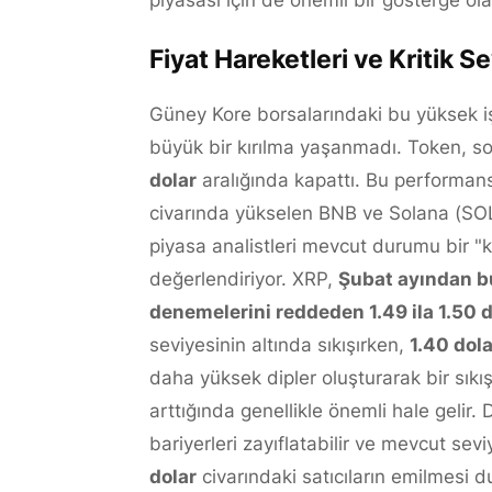
piyasası için de önemli bir gösterge ola
Fiyat Hareketleri ve Kritik S
Güney Kore borsalarındaki bu yüksek
büyük bir kırılma yaşanmadı. Token, son
dolar
aralığında kapattı. Bu performans
civarında yükselen BNB ve Solana (SOL) 
piyasa analistleri mevcut durumu bir 
değerlendiriyor. XRP,
Şubat ayından bu
denemelerini reddeden 1.49 ila 1.50 d
seviyesinin altında sıkışırken,
1.40 dol
daha yüksek dipler oluşturarak bir sıkı
arttığında genellikle önemli hale gelir. 
bariyerleri zayıflatabilir ve mevcut sevi
dolar
civarındaki satıcıların emilmesi 