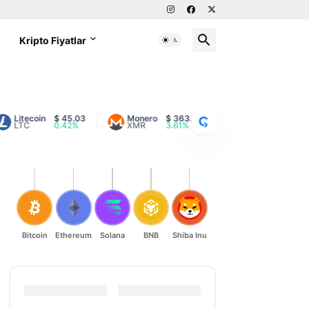
g
Kripto Fiyatlar
C
R
Y
P
T
tecoin
$ 45.03
Monero
$ 363.39
XRP
$ 1.05
TC
0.42%
XMR
3.61%
XRP
-1.32%
O
R
A
N
K
Bitcoin
Ethereum
Solana
BNB
Shiba Inu