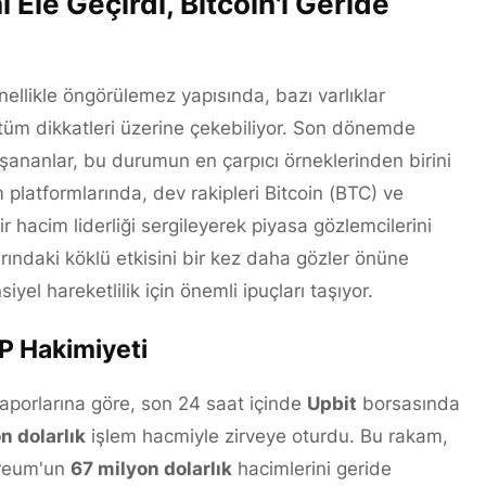
Ele Geçirdi, Bitcoin'i Geride
nellikle öngörülemez yapısında, bazı varlıklar
üm dikkatleri üzerine çekebiliyor. Son dönemde
şananlar, bu durumun en çarpıcı örneklerinden birini
 platformlarında, dev rakipleri Bitcoin (BTC) ve
 hacim liderliği sergileyerek piyasa gözlemcilerini
rındaki köklü etkisini bir kez daha gözler önüne
l hareketlilik için önemli ipuçları taşıyor.
P Hakimiyeti
raporlarına göre, son 24 saat içinde
Upbit
borsasında
n dolarlık
işlem hacmiyle zirveye oturdu. Bu rakam,
reum'un
67 milyon dolarlık
hacimlerini geride