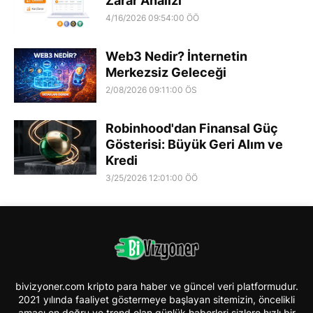
Zarar Analizi
4/16/2026 09:54:00 ÖÖ
Web3 Nedir? İnternetin
Merkezsiz Geleceği
2/08/2026 09:11:00 ÖS
Robinhood'dan Finansal Güç
Gösterisi: Büyük Geri Alım ve
Kredi
3/25/2026 12:01:00 ÖÖ
bivizyoner.com kripto para haber ve güncel veri platformudur.
2021 yılında faaliyet göstermeye başlayan sitemizin, öncelikli
amacı en doğru ve trend olan günlük haberleri sizlere hızlı bir