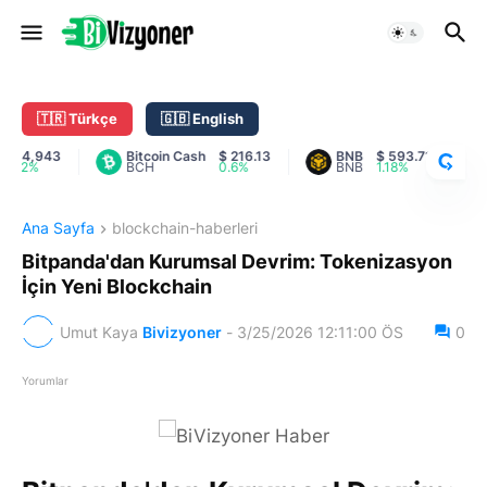
C
R
Y
🇹🇷 Türkçe
🇬🇧 English
P
T
64,943
Bitcoin Cash
$ 216.13
BNB
$ 593.71
C
92%
BCH
0.6%
BNB
1.18%
A
O
R
A
Ana Sayfa
blockchain-haberleri
N
K
Bitpanda'dan Kurumsal Devrim: Tokenizasyon
İçin Yeni Blockchain
Umut Kaya
Bivizyoner
-
3/25/2026 12:11:00 ÖS
0
Yorumlar