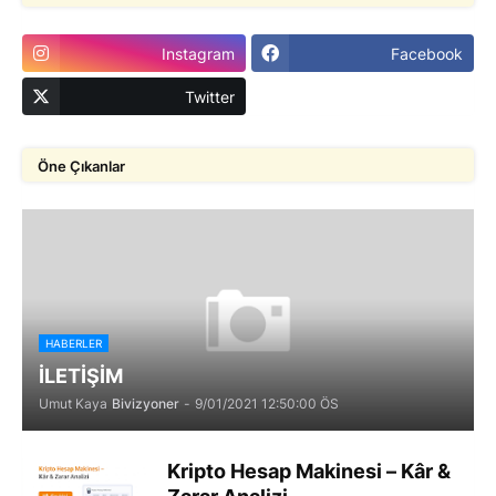
Instagram
Facebook
Twitter
Öne Çıkanlar
HABERLER
İLETİŞİM
Umut Kaya
Bivizyoner
-
9/01/2021 12:50:00 ÖS
Kripto Hesap Makinesi – Kâr &