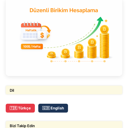
Dil
🇹🇷 Türkçe
🇬🇧 English
Bizi Takip Edin