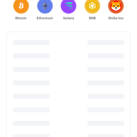
Bitcoin
Ethereum
Solana
BNB
Shiba Inu