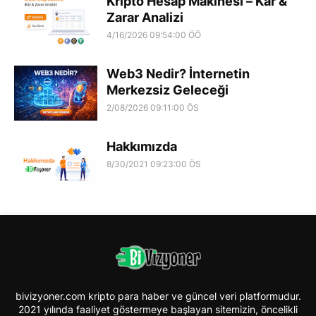
Kripto Hesap Makinesi – Kâr &
Zarar Analizi
4/16/2026 09:54:00 ÖÖ
Web3 Nedir? İnternetin
Merkezsiz Geleceği
2/08/2026 09:11:00 ÖS
Hakkımızda
8/30/2021 09:23:00 ÖS
bivizyoner.com kripto para haber ve güncel veri platformudur.
2021 yılında faaliyet göstermeye başlayan sitemizin, öncelikli