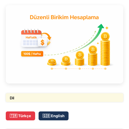
Dil
🇹🇷 Türkçe
🇬🇧 English