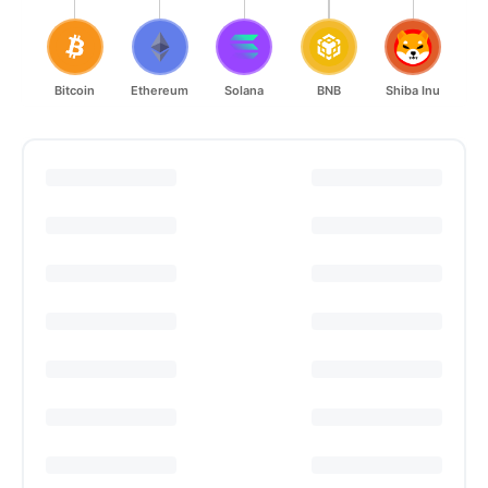
Bitcoin
Ethereum
Solana
BNB
Shiba Inu