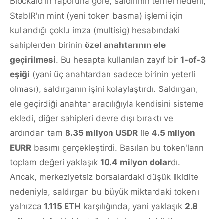
Blockaid'in raporuna göre, saldırının temel nedeni,
StablR'ın mint (yeni token basma) işlemi için
kullandığı çoklu imza (multisig) hesabındaki
sahiplerden birinin
özel anahtarının ele
geçirilmesi
. Bu hesapta kullanılan zayıf bir
1-of-3
eşiği
(yani üç anahtardan sadece birinin yeterli
olması), saldırganın işini kolaylaştırdı. Saldırgan,
ele geçirdiği anahtar aracılığıyla kendisini sisteme
ekledi, diğer sahipleri devre dışı bıraktı ve
ardından tam
8.35 milyon USDR
ile
4.5 milyon
EURR
basımı gerçekleştirdi. Basılan bu token'ların
toplam değeri yaklaşık
10.4 milyon dolar
dı.
Ancak, merkeziyetsiz borsalardaki düşük likidite
nedeniyle, saldırgan bu büyük miktardaki token'ı
yalnızca
1.115 ETH
karşılığında, yani yaklaşık
2.8