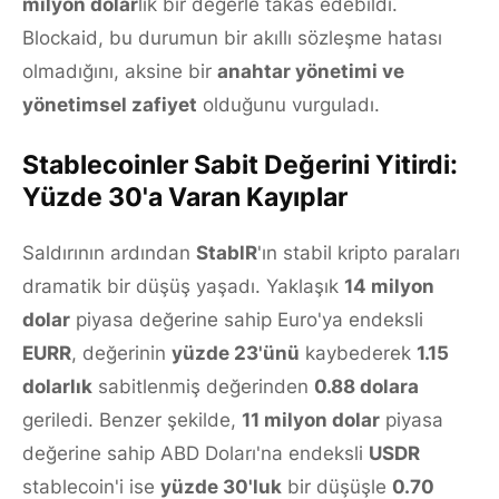
milyon dolar
lık bir değerle takas edebildi.
Blockaid, bu durumun bir akıllı sözleşme hatası
olmadığını, aksine bir
anahtar yönetimi ve
yönetimsel zafiyet
olduğunu vurguladı.
Stablecoinler Sabit Değerini Yitirdi:
Yüzde 30'a Varan Kayıplar
Saldırının ardından
StablR
'ın stabil kripto paraları
dramatik bir düşüş yaşadı. Yaklaşık
14 milyon
dolar
piyasa değerine sahip Euro'ya endeksli
EURR
, değerinin
yüzde 23'ünü
kaybederek
1.15
dolarlık
sabitlenmiş değerinden
0.88 dolara
geriledi. Benzer şekilde,
11 milyon dolar
piyasa
değerine sahip ABD Doları'na endeksli
USDR
stablecoin'i ise
yüzde 30'luk
bir düşüşle
0.70