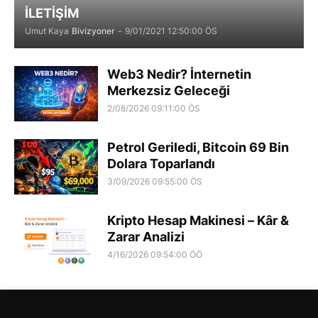
İLETİŞİM
Umut Kaya
Bivizyoner
-
9/01/2021 12:50:00 ÖS
Web3 Nedir? İnternetin
Merkezsiz Geleceği
2/08/2026 09:11:00 ÖS
Petrol Geriledi, Bitcoin 69 Bin
Dolara Toparlandı
3/09/2026 09:55:00 ÖS
Kripto Hesap Makinesi – Kâr &
Zarar Analizi
4/16/2026 09:54:00 ÖÖ