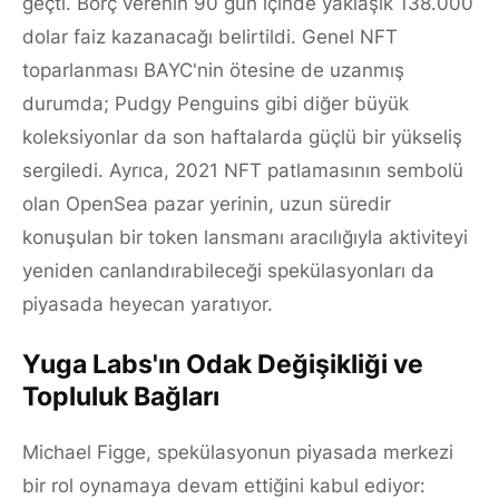
geçti. Borç verenin 90 gün içinde yaklaşık 138.000
dolar faiz kazanacağı belirtildi. Genel NFT
toparlanması BAYC'nin ötesine de uzanmış
durumda; Pudgy Penguins gibi diğer büyük
koleksiyonlar da son haftalarda güçlü bir yükseliş
sergiledi. Ayrıca, 2021 NFT patlamasının sembolü
olan OpenSea pazar yerinin, uzun süredir
konuşulan bir token lansmanı aracılığıyla aktiviteyi
yeniden canlandırabileceği spekülasyonları da
piyasada heyecan yaratıyor.
Yuga Labs'ın Odak Değişikliği ve
Topluluk Bağları
Michael Figge, spekülasyonun piyasada merkezi
bir rol oynamaya devam ettiğini kabul ediyor: