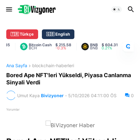
C
R
Y
🇹🇷 Türkçe
🇬🇧 English
P
T
5
Bitcoin Cash
$ 215.58
BNB
$ 604.31
Carda
BCH
-0.3%
BNB
0.21%
ADA
O
R
A
Ana Sayfa
blockchain-haberleri
N
K
Bored Ape NFT'leri Yükseldi, Piyasa Canlanma
Sinyali Verdi
Umut Kaya
Bivizyoner
-
5/10/2026 04:11:00 ÖS
0
Yorumlar