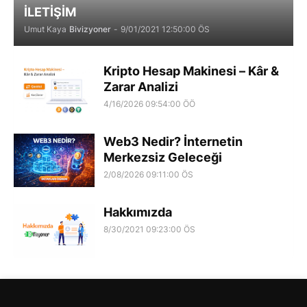
İLETİŞİM
Umut Kaya
Bivizyoner
-
9/01/2021 12:50:00 ÖS
Kripto Hesap Makinesi – Kâr &
Zarar Analizi
4/16/2026 09:54:00 ÖÖ
Web3 Nedir? İnternetin
Merkezsiz Geleceği
2/08/2026 09:11:00 ÖS
Hakkımızda
8/30/2021 09:23:00 ÖS