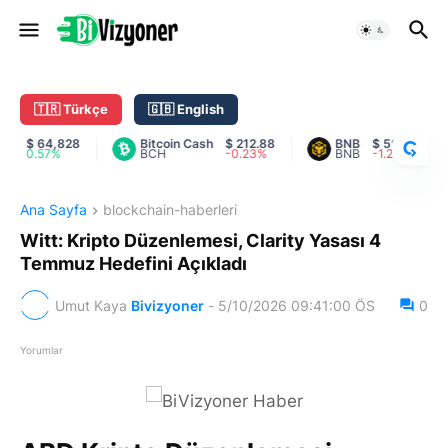
C
R
Y
🇹🇷 Türkçe
🇬🇧 English
P
T
$ 64,828
Bitcoin Cash
$ 212.88
BNB
$ 593.23
0.57%
BCH
-0.23%
BNB
-1.27%
O
R
A
Ana Sayfa
blockchain-haberleri
N
K
Witt: Kripto Düzenlemesi, Clarity Yasası 4
Temmuz Hedefini Açıkladı
Umut Kaya
Bivizyoner
-
5/10/2026 09:41:00 ÖS
0
Yorumlar