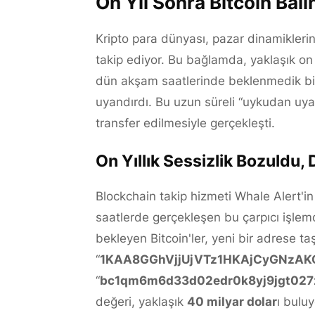
On Yıl Sonra Bitcoin Bali
Kripto para dünyası, pazar dinamiklerin
takip ediyor. Bu bağlamda, yaklaşık on y
dün akşam saatlerinde beklenmedik bi
uyandırdı. Bu uzun süreli “uykudan uyanı
transfer edilmesiyle gerçekleşti.
On Yıllık Sessizlik Bozuldu,
Blockchain takip hizmeti Whale Alert'in
saatlerde gerçekleşen bu çarpıcı işle
bekleyen Bitcoin'ler, yeni bir adrese ta
“
1KAA8GGhVjjUjVTz1HKAjCyGNzAK
“
bc1qm6m6d33d02edr0k8yj9jgt027z
değeri, yaklaşık
40 milyar dolar
ı buluy