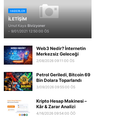
HABERLER
İLETİŞİM
Umut Kaya
Bivizyoner
-
9/01/2021 12:50:00 ÖS
Web3 Nedir? İnternetin
Merkezsiz Geleceği
2/08/2026 09:11:00 ÖS
Petrol Geriledi, Bitcoin 69
Bin Dolara Toparlandı
3/09/2026 09:55:00 ÖS
Kripto Hesap Makinesi –
Kâr & Zarar Analizi
4/16/2026 09:54:00 ÖÖ