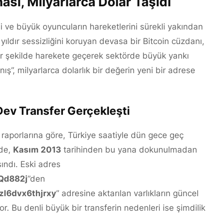
nası, Milyarlarca Dolar Taşıdı
i ve büyük oyuncuların hareketlerini sürekli yakından
ıldır sessizliğini koruyan devasa bir Bitcoin cüzdanı,
r şekilde harekete geçerek sektörde büyük yankı
ş”, milyarlarca dolarlık bir değerin yeni bir adrese
 Dev Transfer Gerçekleşti
 raporlarına göre, Türkiye saatiyle dün gece geç
mde,
Kasım 2013
tarihinden bu yana dokunulmadan
şındı. Eski adres
Qd882j
”den
l6dvx6thjrxy
” adresine aktarılan varlıkların güncel
or. Bu denli büyük bir transferin nedenleri ise şimdilik