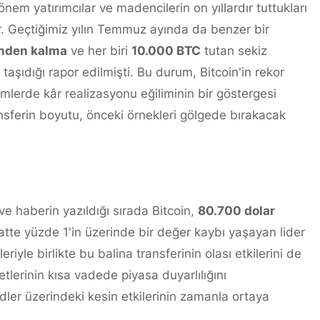
m yatırımcılar ve madencilerin on yıllardır tuttukları
yor. Geçtiğimiz yılın Temmuz ayında da benzer bir
nden kalma
ve her biri
10.000 BTC
tutan sekiz
ı taşıdığı rapor edilmişti. Bu durum, Bitcoin'in rekor
emlerde kâr realizasyonu eğiliminin bir göstergesi
sferin boyutu, önceki örnekleri gölgede bırakacak
e haberin yazıldığı sırada Bitcoin,
80.700 dolar
atte yüzde 1'in üzerinde bir değer kaybı yaşayan lider
riyle birlikte bu balina transferinin olası etkilerini de
tlerinin kısa vadede piyasa duyarlılığını
dler üzerindeki kesin etkilerinin zamanla ortaya