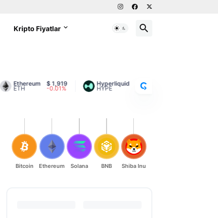
g
Kripto Fiyatlar
C
R
Y
P
T
Ethereum
$ 1,919
Hyperliquid
$ 54.21
Litecoin
$ 46.
ETH
-0.01%
HYPE
-0.64%
LTC
1.52%
O
R
A
N
K
Bitcoin
Ethereum
Solana
BNB
Shiba Inu