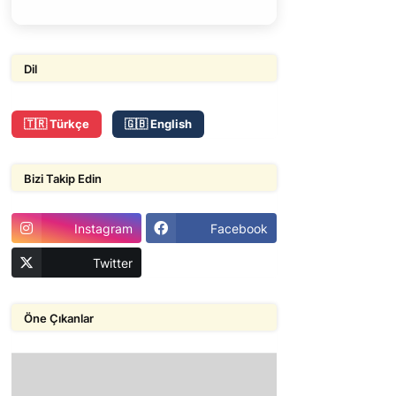
Dil
🇹🇷 Türkçe
🇬🇧 English
Bizi Takip Edin
Instagram
Facebook
Twitter
Öne Çıkanlar