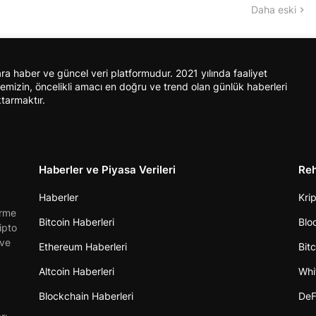
Daha eski
ra haber ve güncel veri platformudur. 2021 yılında faaliyet
mizin, öncelikli amacı en doğru ve trend olan günlük haberleri
ktarmaktır.
Haberler ve Piyasa Verileri
Re
Haberler
Kri
irme
Bitcoin Haberleri
Blo
ipto
 ve
Ethereum Haberleri
Bit
Altcoin Haberleri
Whi
Blockchain Haberleri
DeF