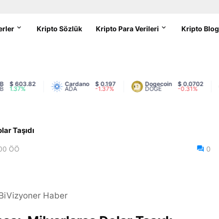
erler
Kripto Sözlük
Kripto Para Verileri
Kripto Blo
 603.82
Cardano
$ 0.197
Dogecoin
$ 0.0702
.37%
ADA
-1.37%
DOGE
-0.31%
olar Taşıdı
:00 ÖÖ
0