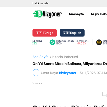
Hakkımızda
Anasayfa
Arşiv Hab
🇹🇷 Türkçe
🇬🇧 English
Bitcoin
$ 64,934
Bitcoin Cash
$ 216.23
BNB
$
BTC
0.02%
BCH
-0.05%
BNB
1
Ana Sayfa
bitcoin-haberleri
On Yıl Sonra Bitcoin Balinası, Milyarlarca D
Umut Kaya
Bivizyoner
-
5/11/2026 07:11
Yorumlar